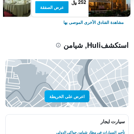
252 ﷼
عرض الصفقة
مشاهدة الفنادق الأخرى الموصى بها
استكشفHuli, شيامن
اعرض على الخريطة
سيارت ايجار
تأجير السيارات في مطار شيامن جواكى الدولى