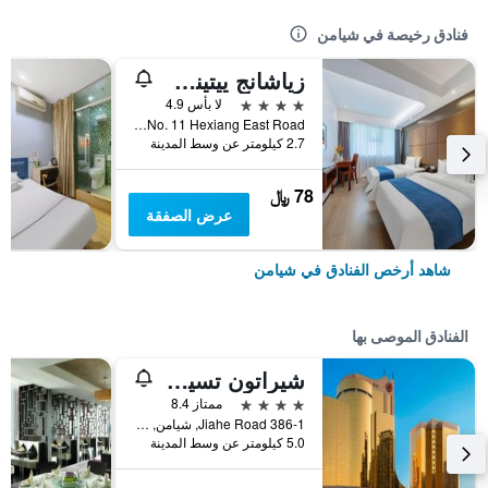
فنادق رخيصة في شيامن
زياشانج ييتينج بيزنس هوتل هيكسيانج - زيامين
4 نجوم
لا بأس 4.9
No. 11 Hexiang East Road, شيامن, الصين
2.7 كيلومتر عن وسط المدينة
78 ﷼
عرض الصفقة
شاهد أرخص الفنادق في شيامن
الفنادق الموصى بها
شيراتون تسيامن هوتل
4 نجوم
ممتاز 8.4
386-1 Jiahe Road, شيامن, الصين
5.0 كيلومتر عن وسط المدينة