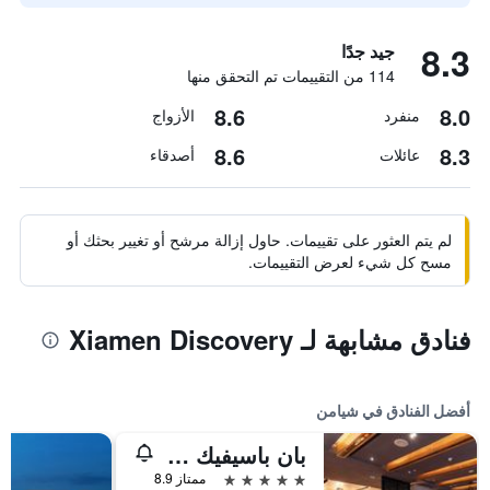
8.3
جيد جدًا
114 من التقييمات تم التحقق منها
8.6
8.0
منفرد
الأزواج
8.6
8.3
عائلات
أصدقاء
لم يتم العثور على تقييمات. حاول إزالة مرشح أو تغيير بحثك أو
مسح كل شيء لعرض التقييمات.
فنادق مشابهة لـ Xiamen Discovery
أفضل الفنادق في شيامن
بان باسيفيك شيامن
5 نجوم
ممتاز 8.9