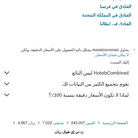
الفنادق في فرنسا
الفنادق في المملكة المتحدة
الفنادق في إيطاليا
الفنادق في تايلاند
*
يحاول HotelsCombined بشكل دائم الحصول على الأسعار الدقيقة، ولكن
لا يمكن ضمان الأسعار
.
إليك السبب:
HotelsCombined ليس البائع
نقوم بتجميع الكثير من البيانات لك
لماذا لا تكون الأسعار دقيقة بنسبة 100٪؟
الصفحة الرئيسية
الصين
243,007
شنشى
7,022
زيان
4,967
زد تي إي هوتل زيان