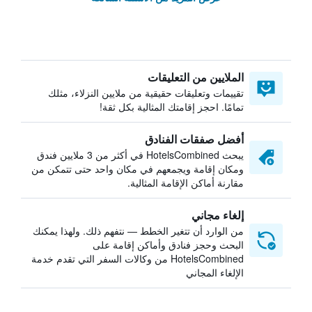
الملايين من التعليقات
تقييمات وتعليقات حقيقية من ملايين النزلاء، مثلك
تمامًا. احجز إقامتك المثالية بكل ثقة!
أفضل صفقات الفنادق
يبحث HotelsCombined في أكثر من 3 ملايين فندق
ومكان إقامة ويجمعهم في مكان واحد حتى تتمكن من
مقارنة أماكن الإقامة المثالية.
إلغاء مجاني
من الوارد أن تتغير الخطط — نتفهم ذلك. ولهذا يمكنك
البحث وحجز فنادق وأماكن إقامة على
HotelsCombined من وكالات السفر التي تقدم خدمة
الإلغاء المجاني