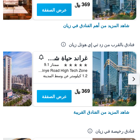
369 ﷼
عرض الصفقة
شاهد المزيد من أهم الفنادق في زيان
فنادق بالقرب من زد تي إي هوتل زيان
غراند حياة شي أن
5 نجوم
ممتاز 9.1
No 12 Jinye Road High Tech Zone, زيان, الصين
1.2 كيلومتر عن وسط المدينة
369 ﷼
عرض الصفقة
شاهد المزيد من الفنادق القريبة
فنادق رخيصة في زيان