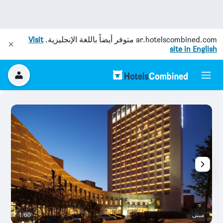
ar.hotelscombined.com
متوفر أيضاً باللغة الإنجليزية.
Visit
site in English
مبنى
1/60
غر