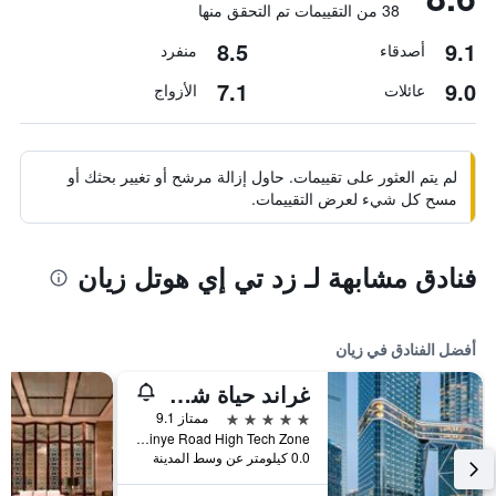
38 من التقييمات تم التحقق منها
8.5
9.1
أصدقاء
منفرد
7.1
9.0
عائلات
الأزواج
لم يتم العثور على تقييمات. حاول إزالة مرشح أو تغيير بحثك أو
مسح كل شيء لعرض التقييمات.
فنادق مشابهة لـ زد تي إي هوتل زيان
أفضل الفنادق في زيان
غراند حياة شي أن
5 نجوم
ممتاز 9.1
No 12 Jinye Road High Tech Zone, زيان, الصين
0.0 كيلومتر عن وسط المدينة