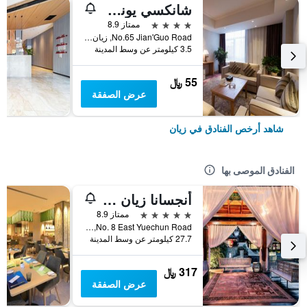
شانكسي يونكون هوتل
4 نجوم
ممتاز 8.9
No.65 Jian'Guo Road, زيان, الصين
3.5 كيلومتر عن وسط المدينة
55 ﷼
عرض الصفقة
شاهد أرخص الفنادق في زيان
الفنادق الموصى بها
أنجسانا زيان لينتونج
5 نجوم
ممتاز 8.9
No. 8 East Yuechun Road, زيان, الصين
27.7 كيلومتر عن وسط المدينة
317 ﷼
عرض الصفقة