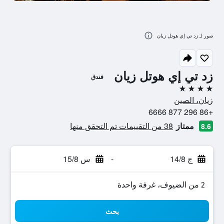
صور لـ زد تي إي هوتل زيان
زد تي إي هوتل زيان
فندق
4 نجوم
زيان، الصين
+86 296 877 6666
ممتاز
38 من التقييمات تم التحقق منها
8.6
ج 14/8
-
س 15/8
2 من الضيوف، غرفة واحدة
بحث