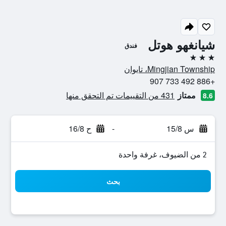
شيانغهو هوتل
فندق
3 نجوم
Mingjian Township، تايوان
+886 492 733 907
ممتاز
431 من التقييمات تم التحقق منها
8.6
س 15/8
-
ح 16/8
2 من الضيوف، غرفة واحدة
بحث