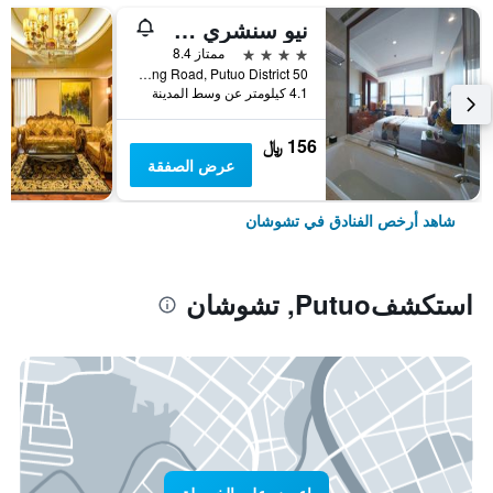
نيو سنشري هوتل بوتو زهوشان
4 نجوم
ممتاز 8.4
50 Kang Teng Road, Putuo District, تشوشان, الصين
4.1 كيلومتر عن وسط المدينة
156 ﷼
عرض الصفقة
شاهد أرخص الفنادق في تشوشان
استكشفPutuo, تشوشان