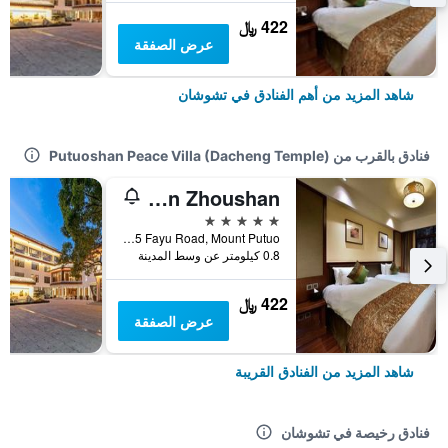
422 ﷼
عرض الصفقة
شاهد المزيد من أهم الفنادق في تشوشان
فنادق بالقرب من Putuoshan Peace Villa (Dacheng Temple)
Landison Retreat Putuoshan Zhoushan
5 نجوم
A 3-Minute Walk From Fayu Temple, No. 115 Fayu Road, Mount Putuo, تشوشان, الصين
0.8 كيلومتر عن وسط المدينة
422 ﷼
عرض الصفقة
شاهد المزيد من الفنادق القريبة
فنادق رخيصة في تشوشان