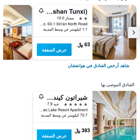
Xinyu Holiday Hotel (Huangshan Tunxi)
2 نجمتين
ممتاز 10.0
No. 63-1 Xin'an North Road, هوانغشان, الصين
1.1 كيلومتر عن وسط المدينة
63 ﷼
عرض الصفقة
شاهد أرخص الفنادق في هوانغشان
الفنادق الموصى بها
شيراتون كينداو ليك ريزورت
5 نجوم
جيد 7.9
Building 2, Qiandao Lake Resort Apartment, هوانغشان, الصين
70.7 كيلومتر عن وسط المدينة
383 ﷼
عرض الصفقة