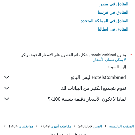
الفنادق في مصر
الفنادق في فرنسا
الفنادق في المملكة المتحدة
الفنادق في إيطاليا
الفنادق في تايلاند
*
يحاول HotelsCombined بشكل دائم الحصول على الأسعار الدقيقة، ولكن
لا يمكن ضمان الأسعار
.
إليك السبب:
HotelsCombined ليس البائع
نقوم بتجميع الكثير من البيانات لك
لماذا لا تكون الأسعار دقيقة بنسبة 100٪؟
الصفحة الرئيسية
الصين
243,056
مقاطعة آنهوي
7,649
هوانغشان
1,484
شيدي تاويوان رينجيا هوتل