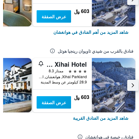
603 ﷼
عرض الصفقة
شاهد المزيد من أهم الفنادق في هوانغشان
فنادق بالقرب من شيدي تاويوان رينجيا هوتل
Huangshan Xihai Hotel
4 نجوم
ممتاز 8.3
Xihai Parkland, هوانغشان, الصين
28.9 كيلومتر عن وسط المدينة
603 ﷼
عرض الصفقة
شاهد المزيد من الفنادق القريبة
فنادق رخيصة في هوانغشان