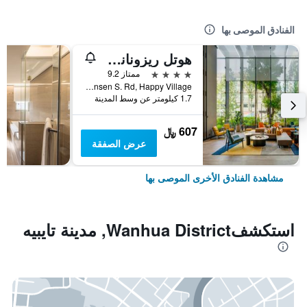
الفنادق الموصى بها
هوتل ريزونانس تايبي، تابيستري كوليكشن باي هيلتون
4 نجوم
ممتاز 9.2
No. 7 Linsen S. Rd, Happy Village, مدينة تايبيه, تايوان
1.7 كيلومتر عن وسط المدينة
607 ﷼
عرض الصفقة
مشاهدة الفنادق الأخرى الموصى بها
استكشفWanhua District, مدينة تايبيه