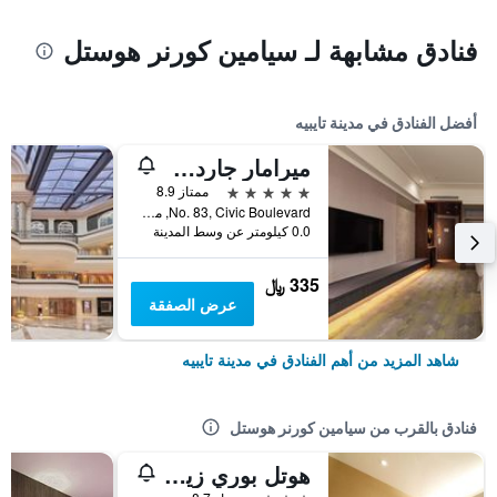
فنادق مشابهة لـ سيامين كورنر هوستل
أفضل الفنادق في مدينة تايبيه
ميرامار جاردن تابييه
5 نجوم
ممتاز 8.9
No. 83, Civic Boulevard, مدينة تايبيه, تايوان
0.0 كيلومتر عن وسط المدينة
335 ﷼
عرض الصفقة
شاهد المزيد من أهم الفنادق في مدينة تايبيه
فنادق بالقرب من سيامين كورنر هوستل
هوتل بوري زيمن برانش