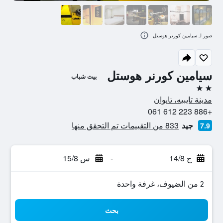
صور لـ سيامين كورنر هوستل
سيامين كورنر هوستل
بيت شباب
2 نجمتين
مدينة تايبيه، تايوان
+886 223 612 061
جيد
833 من التقييمات تم التحقق منها
7.9
ج 14/8
-
س 15/8
2 من الضيوف، غرفة واحدة
بحث