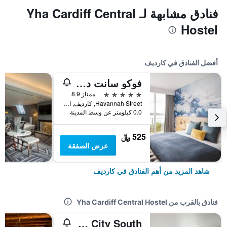
فنادق مشابهة لـ Yha Cardiff Central
Hostel
أفضل الفنادق في كارديف
فوكو سانت ديفيدز كارديف بي آيتش جي
5 نجوم
ممتاز 8.9
Havannah Street, كارديف, المملكة المتحدة
0.0 كيلومتر عن وسط المدينة
525 ﷼
عرض الصفقة
شاهد المزيد من أهم الفنادق في كارديف
فنادق بالقرب من Yha Cardiff Central Hostel
Premier Inn Cardiff City South