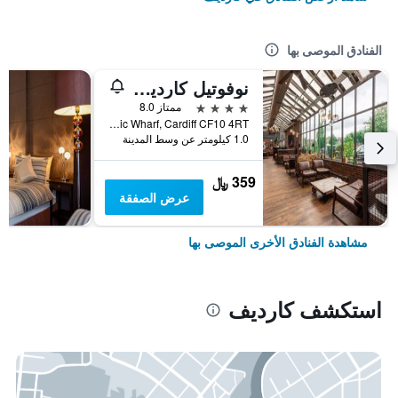
الفنادق الموصى بها
نوفوتيل كارديف سنتر
4 نجوم
ممتاز 8.0
Schooner Way, Atlantic Wharf, Cardiff CF10 4RT, كارديف, المملكة المتحدة
1.0 كيلومتر عن وسط المدينة
359 ﷼
عرض الصفقة
مشاهدة الفنادق الأخرى الموصى بها
استكشف كارديف