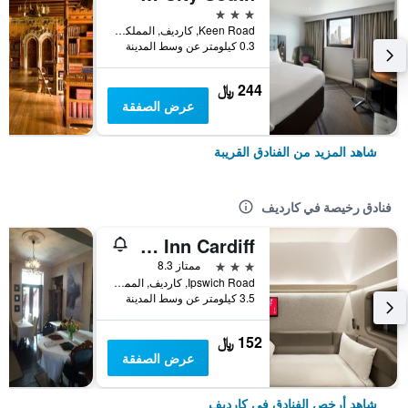
3 نجوم
Keen Road, كارديف, المملكة المتحدة
0.3 كيلومتر عن وسط المدينة
244 ﷼
عرض الصفقة
شاهد المزيد من الفنادق القريبة
فنادق رخيصة في كارديف
Zip By Premier Inn Cardiff
3 نجوم
ممتاز 8.3
Ipswich Road, كارديف, المملكة المتحدة
3.5 كيلومتر عن وسط المدينة
152 ﷼
عرض الصفقة
شاهد أرخص الفنادق في كارديف