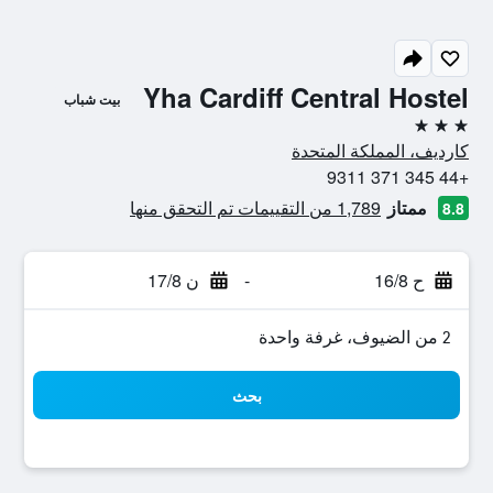
Yha Cardiff Central Hostel
بيت شباب
3 نجوم
كارديف، المملكة المتحدة
+44 345 371 9311
ممتاز
1,789 من التقييمات تم التحقق منها
8.8
ح 16/8
-
ن 17/8
2 من الضيوف، غرفة واحدة
بحث