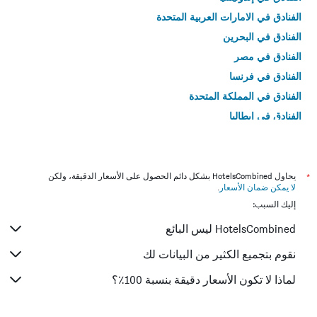
الفنادق في الامارات العربية المتحدة
الفنادق في البحرين
الفنادق في مصر
الفنادق في فرنسا
الفنادق في المملكة المتحدة
الفنادق في إيطاليا
الفنادق في تايلاند
*
يحاول HotelsCombined بشكل دائم الحصول على الأسعار الدقيقة، ولكن
لا يمكن ضمان الأسعار
.
إليك السبب:
HotelsCombined ليس البائع
نقوم بتجميع الكثير من البيانات لك
لماذا لا تكون الأسعار دقيقة بنسبة 100٪؟