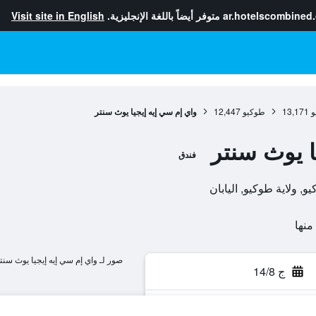
ar.hotelscombined
متوفر أيضاً باللغة الإنجليزية.
Visit site in English
و
13,171
طوكيو
12,447
واي إم سي إيه إيجيا يوث سنتر
ا يوث سنتر
فندق
صور لـ واي إم سي إيه إيجيا يوث سنت
ج 14/8