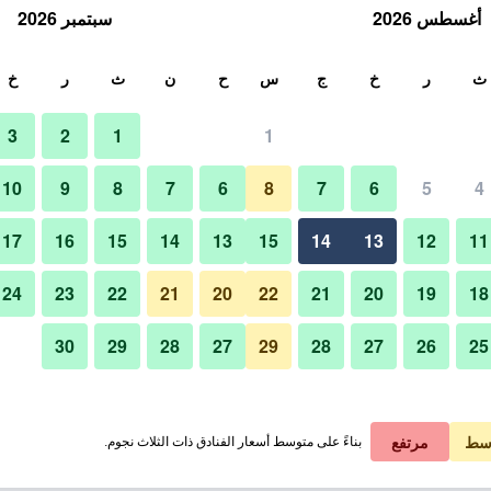
أغسطس 2026
سبتمبر 2026
ث
ث
ر
خ
ج
س
ح
ن
ث
ر
خ
3
2
1
1
10
9
8
7
6
8
7
6
5
4
17
16
15
14
13
15
14
13
12
11
عرض الأسعار
24
23
22
21
20
22
21
20
19
18
30
29
28
27
29
28
27
26
25
عرض الأسعار
عرض الأسعار
سط
مرتفع
بناءً على متوسط أسعار الفنادق ذات الثلاث نجوم.