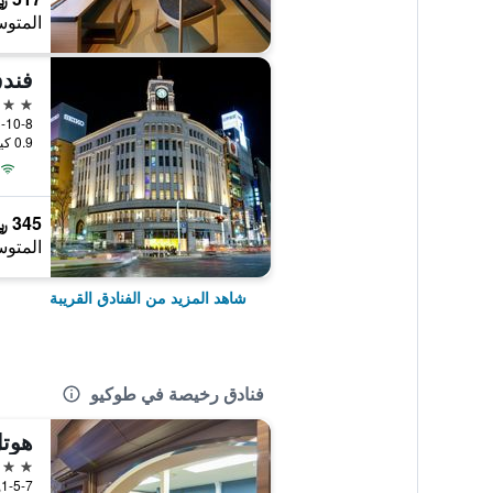
المتوس
4 نجوم
3-10-8 Iidabashi, طوكيو, ال
0.9 كيلومتر عن وسط المدينة
345 ﷼
المتوس
شاهد المزيد من الفنادق القريبة
فنادق رخيصة في طوكيو
3 نجوم
1-5-7, Matsugaya, طوكيو, اليابان