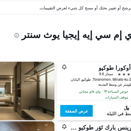
ة مرشح أو تغيير بحثك أو مسح كل شيء لعرض التقييمات.
ي إم سي إيه إيجيا يوث سنتر
وكورا طوكيو
ممتاز 9.6
اليابان
حوض السباحة
واي فاي مجاني
موقف السيارات
عرض الصفقة
ط في الليلة
ذا برينس بارك تَوَر طوكيو - الفنادق والمنتجعات المفضلة، مجموعة فنادق إل في إكس