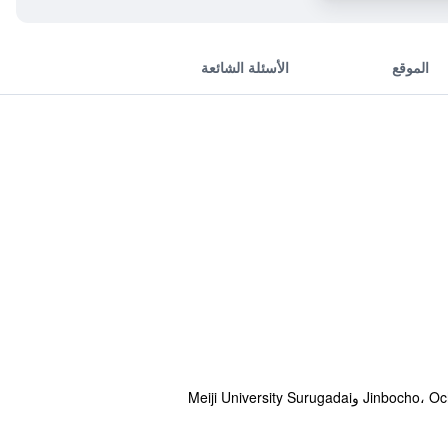
الموقع
الأسئلة الشائعة
يقع YMCA Asia Youth Center في Central Tokyo وعلى بعد مسافة قصيرة من الأماكن الجاذبة للسياح، منها: Jinbocho، Ochanomizu وMeiji University Surugadai