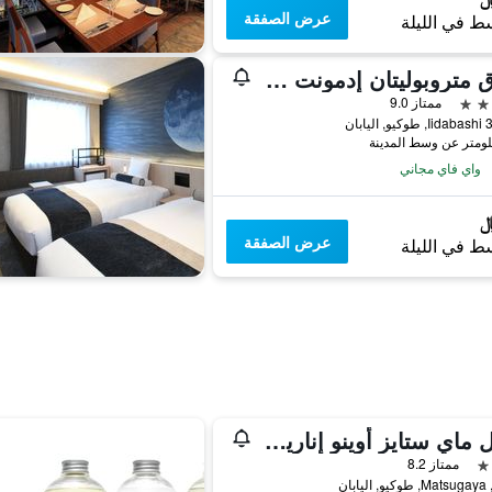
عرض الصفقة
ط في الليلة
فندق متروبوليتان إدمونت طوكيو
ممتاز 9.0
يابان
واي فاي مجاني
عرض الصفقة
ط في الليلة
هوتل ماي ستايز أوينو إناريتشو
ممتاز 8.2