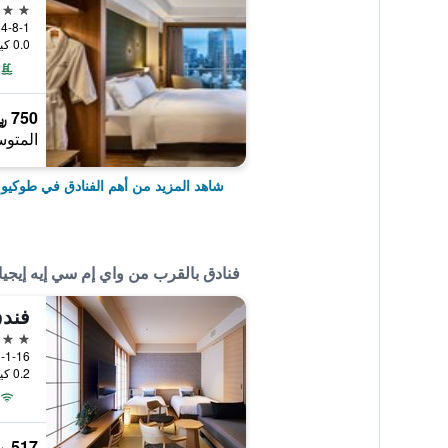
5 نجوم
4-8-1 Shibakoen Minato-ku, طوكيو, اليابان
0.0 كيلومتر عن وسط المدينة
750 ﷼
المتوس
شاهد المزيد من أهم الفنادق في طوكيو
فنادق بالقرب من واي إم سي إيه إيجيا
فندق
4 نجوم
1-1-16 ميساكي تشو، تشيودا كو, طوكيو, 
0.2 كيلومتر عن وسط المدينة
517 ﷼