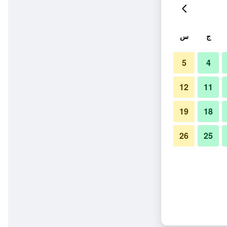
ج
س
5
4
12
11
19
18
26
25