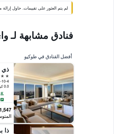
لم يتم العثور على تقييمات. حاول إزال
فنادق مشابهة لـ وا
أفضل الفنادق في طوكيو
ذي أ
5 نجوم
2-10-4 Toranomon, Minato-ku, طوكيو, 
0.0 كيلومتر عن وسط المدينة
1,547 ﷼
المتوس