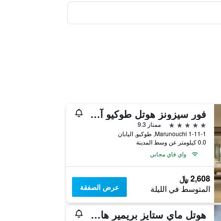
فور سيزونز هوتل طوكيو آت مارونوتشي
5 نجوم
ممتاز 9.3
1-11-1 Marunouchi, طوكيو, اليابان
0.0 كيلومتر عن وسط المدينة
واي فاي مجاني
2,608 ﷼
عرض الصفقة
المتوسط في الليلة
هوتل ماي ستايز بريمير هاماماتسوشو