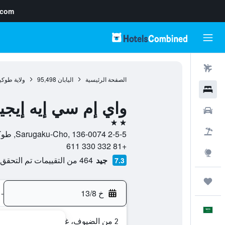
.com
رحلات طيران
الصفحة الرئيسية
اليابان
95,498
ولاية طوكي
فنادق
واي إم سي إيه إيجي
سيارات
2 نجمتين
حزم العروض
2-5-5 Sarugaku-Cho, 136-0074, طوكيو, ولاية طوكيو, اليابان
+81 332 330 611
استكشاف
جيد
464 من التقييمات تم التحقق منها
7.3
رحلات
خ 13/8
-
العَرَبِيَّة
2 من الضيوف، غرفة واحدة