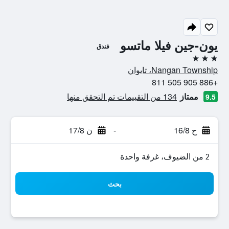
يون-جين فيلا ماتسو
فندق
3 نجوم
Nangan Township، تايوان
+886 905 505 811
ممتاز
134 من التقييمات تم التحقق منها
9.5
ح 16/8
-
ن 17/8
2 من الضيوف، غرفة واحدة
بحث