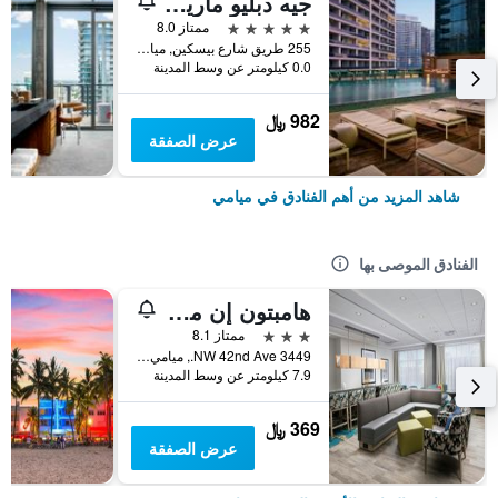
جيه دبليو ماريوت ماركيز ميامي
5 نجوم
ممتاز 8.0
255 طريق شارع بيسكين, ميامي, FL, الولايات المتحدة الأميريكية
0.0 كيلومتر عن وسط المدينة
982 ﷼
عرض الصفقة
شاهد المزيد من أهم الفنادق في ميامي
الفنادق الموصى بها
هامبتون إن ميامي - آيربورت إيست، إف إل
3 نجوم
ممتاز 8.1
3449 NW 42nd Ave., ميامي, FL, الولايات المتحدة الأميريكية
7.9 كيلومتر عن وسط المدينة
369 ﷼
عرض الصفقة