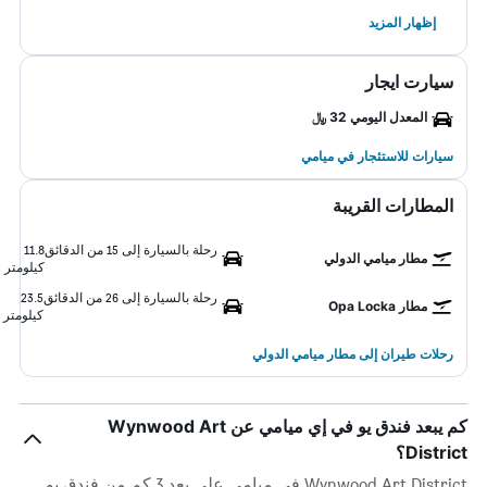
إظهار المزيد
سيارت ايجار
المعدل اليومي 32 ﷼
سيارات للاستئجار في ميامي
المطارات القريبة
رحلة بالسيارة إلى 15 من الدقائق
11.8
مطار ميامي الدولي
كيلومتر
رحلة بالسيارة إلى 26 من الدقائق
23.5
مطار Opa Locka
كيلومتر
رحلات طيران إلى مطار ميامي الدولي
كم يبعد فندق يو في إي ميامي عن Wynwood Art
District؟
Wynwood Art District في ميامي على بعد 3 كم من فندق يو