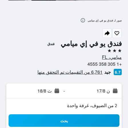
صور لـ فندق يو في إي ميامي
فندق يو في إي ميامي
فندق
3 نجوم
ميامي، FL
+1 305 358 4555
جيد
6,761 من التقييمات تم التحقق منها
6.7
ن 17/8
-
ث 18/8
2 من الضيوف، غرفة واحدة
بحث