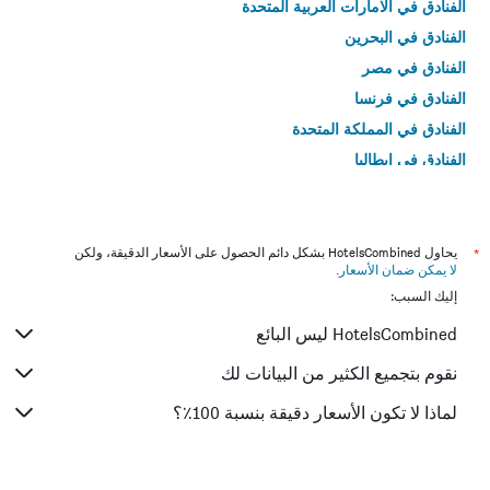
الفنادق في الامارات العربية المتحدة
الفنادق في البحرين
الفنادق في مصر
الفنادق في فرنسا
الفنادق في المملكة المتحدة
الفنادق في إيطاليا
الفنادق في تايلاند
*
يحاول HotelsCombined بشكل دائم الحصول على الأسعار الدقيقة، ولكن
لا يمكن ضمان الأسعار
.
إليك السبب:
HotelsCombined ليس البائع
نقوم بتجميع الكثير من البيانات لك
لماذا لا تكون الأسعار دقيقة بنسبة 100٪؟