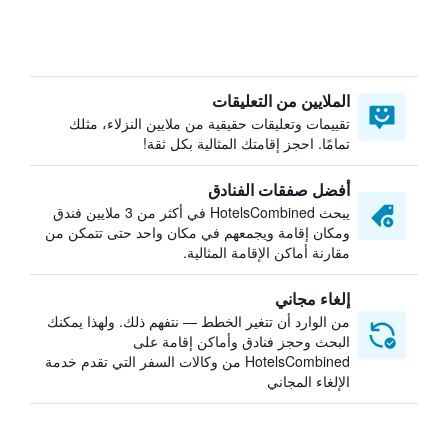
الملايين من التعليقات
تقييمات وتعليقات حقيقية من ملايين النزلاء، مثلك
تمامًا. احجز إقامتك المثالية بكل ثقة!
أفضل صفقات الفنادق
يبحث HotelsCombined في أكثر من 3 ملايين فندق
ومكان إقامة ويجمعهم في مكان واحد حتى تتمكن من
مقارنة أماكن الإقامة المثالية.
إلغاء مجاني
من الوارد أن تتغير الخطط — نتفهم ذلك. ولهذا يمكنك
البحث وحجز فنادق وأماكن إقامة على
HotelsCombined من وكالات السفر التي تقدم خدمة
الإلغاء المجاني