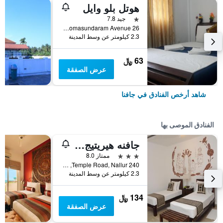
هوتل بلو وايل
نجمة واحدة
جيد 7.8
26 Somasundaram Avenue, جافنا, سريلانكا
2.3 كيلومتر عن وسط المدينة
63 ﷼
عرض الصفقة
شاهد أرخص الفنادق في جافنا
الفنادق الموصى بها
جافنه هيريتيج فيلا
3 نجوم
ممتاز 8.0
240 Temple Road, Nallur, جافنا, سريلانكا
2.3 كيلومتر عن وسط المدينة
134 ﷼
عرض الصفقة