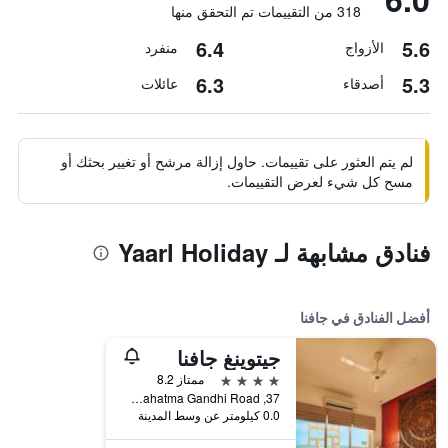
318 من التقييمات تم التحقق منها
6.4
5.6
الأزواج
منفرد
6.3
5.3
أصدقاء
عائلات
لم يتم العثور على تقييمات. حاول إزالة مرشح أو تغيير بحثك أو
مسح كل شيء لعرض التقييمات.
فنادق مشابهة لـ Yaarl Holiday
أفضل الفنادق في جافنا
جيتوينغ جافنا
4 نجوم
ممتاز 8.2
37, Mahatma Gandhi Road, جافنا, سريلانكا
0.0 كيلومتر عن وسط المدينة