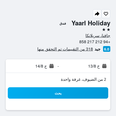
Yaarl Holiday
فندق
2 نجمتين
جافنا، سريلانكا
+94 212 217 858
جيد
318 من التقييمات تم التحقق منها
6.0
خ 13/8
-
ج 14/8
2 من الضيوف، غرفة واحدة
بحث