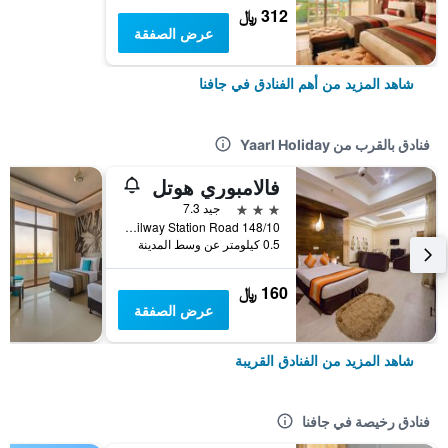
312 ﷼
عرض الصفقة
شاهد المزيد من أهم الفنادق في جافنا
فنادق بالقرب من Yaarl Holiday
فالامبوري هوتل
3 نجوم
جيد 7.3
148/10 Railway Station Road, جافنا, سريلانكا
0.5 كيلومتر عن وسط المدينة
160 ﷼
عرض الصفقة
شاهد المزيد من الفنادق القريبة
فنادق رخيصة في جافنا