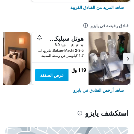
شاهد المزيد من الفنادق القريبة
فنادق رخيصة في يايزو
هوتل سيليكت إن يايزو إيكيماي
3 نجوم
جيد 6.9
Sakae-Machi 2-3-5, يايزو, اليابان
1.7 كيلومتر عن وسط المدينة
119 ﷼
عرض الصفقة
شاهد أرخص الفنادق في يايزو
استكشف يايزو