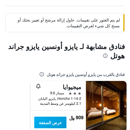
لم يتم العثور على تقييمات. حاول إزالة مرشح أو تغيير بحثك أو
مسح كل شيء لعرض التقييمات.
فنادق مشابهة لـ يايزو أونسين يايزو جراند
هوتل
فنادق بالقرب من يايزو أونسين يايزو جراند هوتل
ميجيوايا
3 نجوم
ممتاز 9.6
1-14-2 Honcho, يايزو, اليابان
2.1 كيلومتر عن وسط المدينة
909 ﷼
عرض الصفقة