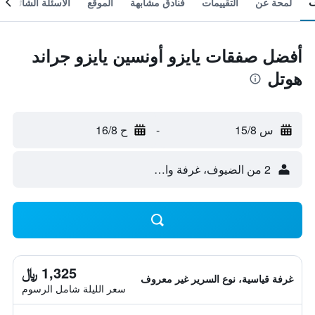
لمحة عن
التقييمات
فنادق مشابهة
الموقع
الأسئلة الشائعة
أفضل صفقات يايزو أونسين يايزو جراند
هوتل
س 15/8
-
ح 16/8
2 من الضيوف، غرفة واحدة
1,325 ﷼
غرفة قياسية، نوع السرير غير معروف
سعر الليلة شامل الرسوم