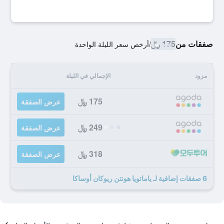
صفقات من
175 ﷼
/
أرخص سعر الليلة الواحدة
مزود
الإجمالي في الليلة
175 ﷼
عرض الصفقة
249 ﷼
عرض الصفقة
318 ﷼
عرض الصفقة
6 صفقات إضافية لـ ياماتويا هونتن ريوكان أوساكا