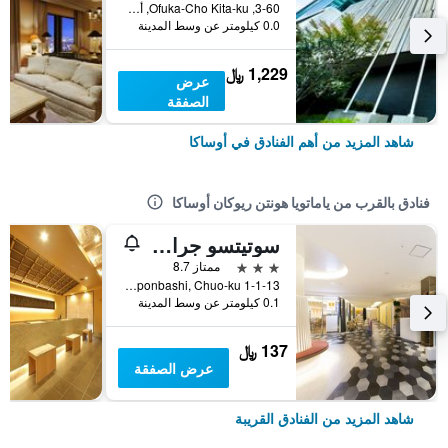
3-60, Ofuka-Cho Kita-ku, أوساكا, اليابان
0.0 كيلومتر عن وسط المدينة
1,229 ﷼
عرض
الصفقة
شاهد المزيد من أهم الفنادق في أوساكا
فنادق بالقرب من ياماتويا هونتن ريوكان أوساكا
سوتيتسو جراند فريسا أوساكا - نامبا
3 نجوم
ممتاز 8.7
1-1-13 Nipponbashi, Chuo-ku, أوساكا, اليابان
0.1 كيلومتر عن وسط المدينة
137 ﷼
عرض الصفقة
شاهد المزيد من الفنادق القريبة