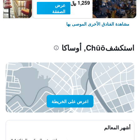
1,259 ﷼
عرض
الصفقة
مشاهدة الفنادق الأخرى الموصى بها
استكشفChūō, أوساكا
اعرض على الخريطة
أشهر المعالم