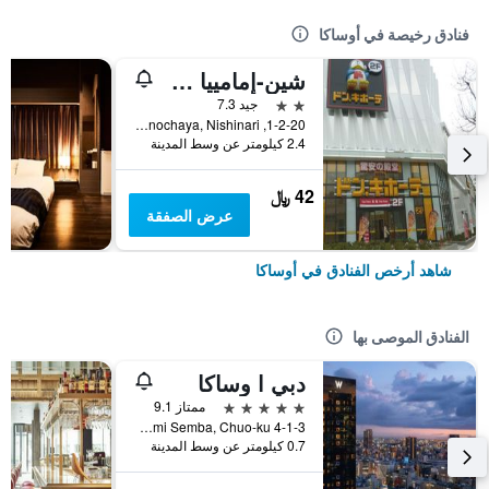
فنادق رخيصة في أوساكا
شين-إمامييا هوتل
2 نجمتين
جيد 7.3
1-2-20, Haginochaya, Nishinari, أوساكا, اليابان
2.4 كيلومتر عن وسط المدينة
42 ﷼
عرض الصفقة
شاهد أرخص الفنادق في أوساكا
الفنادق الموصى بها
دبي ا وساكا
5 نجوم
ممتاز 9.1
4-1-3 Minami Semba, Chuo-ku, أوساكا, اليابان
0.7 كيلومتر عن وسط المدينة