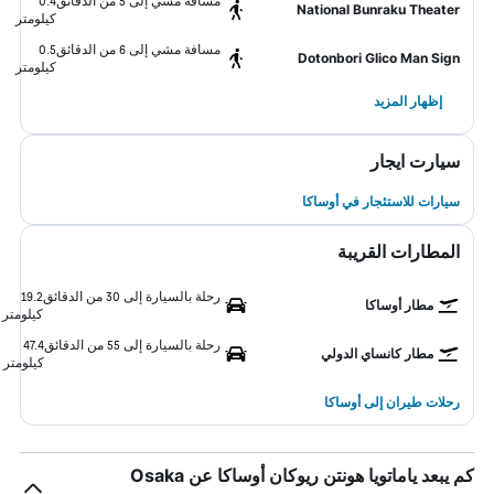
مسافة مشي إلى 5 من الدقائق
0.4
National Bunraku Theater
كيلومتر
مسافة مشي إلى 6 من الدقائق
0.5
Dotonbori Glico Man Sign
كيلومتر
إظهار المزيد
سيارت ايجار
سيارات للاستئجار في أوساكا
المطارات القريبة
رحلة بالسيارة إلى 30 من الدقائق
19.2
مطار أوساكا
كيلومتر
رحلة بالسيارة إلى 55 من الدقائق
47.4
مطار كانساي الدولي
كيلومتر
رحلات طيران إلى أوساكا
كم يبعد ياماتويا هونتن ريوكان أوساكا عن Osaka