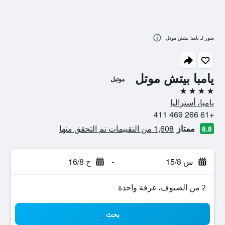
صور لـ يامبا بيتش موتل
يامبا بيتش موتل
موتيل
4 نجوم
يامبا، أستراليا
+61 266 469 411
ممتاز
1,608 من التقييمات تم التحقق منها
8.8
س 15/8
-
ح 16/8
2 من الضيوف، غرفة واحدة
بحث