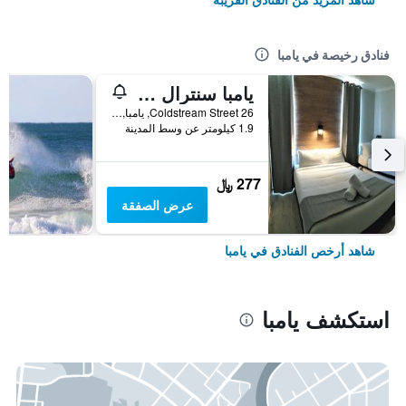
فنادق رخيصة في يامبا
يامبا سنترال - هوستل
26 Coldstream Street, يامبا, NSW, أستراليا
1.9 كيلومتر عن وسط المدينة
277 ﷼
عرض الصفقة
شاهد أرخص الفنادق في يامبا
استكشف يامبا