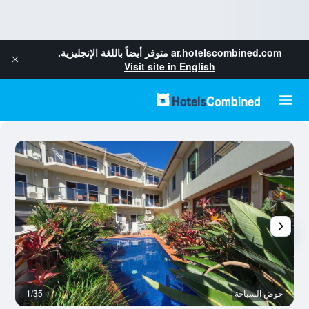
ar.hotelscombined.com
متوفر أيضاً باللغة الإنجليزية.
Visit site in English
حوض السباحة
1/35
آخ