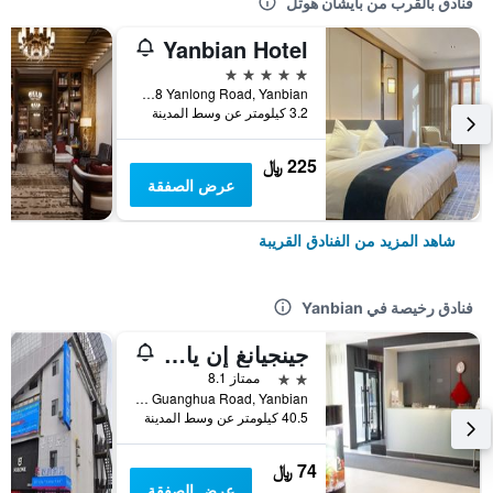
فنادق بالقرب من بايشان هوتل
Yanbian Hotel
5 نجوم
No. 168 Yanlong Road, Yanbian, الصين
3.2 كيلومتر عن وسط المدينة
225 ﷼
عرض الصفقة
شاهد المزيد من الفنادق القريبة
فنادق رخيصة في Yanbian
جينجيانغ إن يانجي غوانغوا رود
2 نجمتين
ممتاز 8.1
No.789 Guanghua Road, Yanbian, الصين
40.5 كيلومتر عن وسط المدينة
74 ﷼
عرض الصفقة