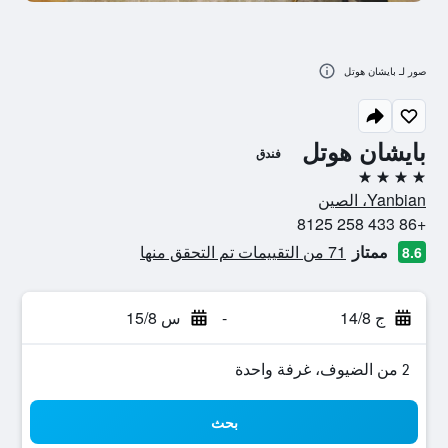
صور لـ بايشان هوتل
بايشان هوتل
فندق
4 نجوم
Yanbian، الصين
+86 433 258 8125
ممتاز
71 من التقييمات تم التحقق منها
8.6
ج 14/8
-
س 15/8
2 من الضيوف، غرفة واحدة
بحث