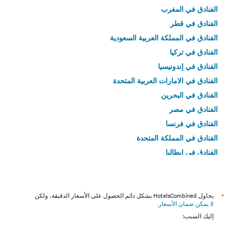
الفنادق في المغرب
الفنادق في قطر
الفنادق في المملكة العربية السعودية
الفنادق في تركيا
الفنادق في إندونيسيا
الفنادق في الامارات العربية المتحدة
الفنادق في البحرين
الفنادق في مصر
الفنادق في فرنسا
الفنادق في المملكة المتحدة
الفنادق في إيطاليا
الفنادق في تايلاند
*
يحاول HotelsCombined بشكل دائم الحصول على الأسعار الدقيقة، ولكن
لا يمكن ضمان الأسعار
.
إليك السبب: