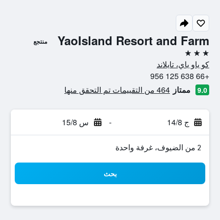
YaoIsland Resort and Farm
منتجع
3 نجوم
كو ياو ياي، تايلاند
+66 638 125 956
ممتاز
464 من التقييمات تم التحقق منها
9.0
ج 14/8
-
س 15/8
2 من الضيوف، غرفة واحدة
بحث