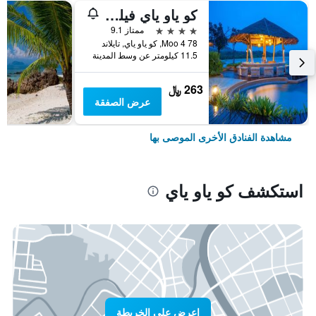
كو ياو ياي فيليدج
4 نجوم
ممتاز 9.1
78 Moo 4, كو ياو ياي, تايلاند
11.5 كيلومتر عن وسط المدينة
263 ﷼
عرض الصفقة
مشاهدة الفنادق الأخرى الموصى بها
استكشف كو ياو ياي
اعرض على الخريطة