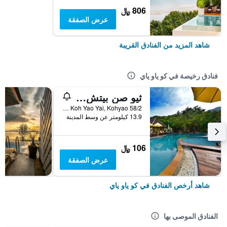
806 ﷼
عرض الصفقة
شاهد المزيد من الفنادق القريبة
فنادق رخيصة في كو ياو ياي
ثيو صن بيتش ريزورت
58/2 Moo4 Koh Yao Yai, Kohyao, كو ياو ياي, تايلاند
13.9 كيلومتر عن وسط المدينة
106 ﷼
عرض الصفقة
شاهد أرخص الفنادق في كو ياو ياي
الفنادق الموصى بها