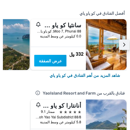
أفضل الفنادق في كو ياو ياي
سانثيا كو ياو ياي ريزورت آند سبا - كمبولسوري جوين سانثيا سبيد بوت فروم / تا أو ا و جراند مارينا آت فوكيت
88 Moo 7, Phunai, كو ياو ياي, تايلاند
0.0 كيلومتر عن وسط المدينة
332 ﷼
عرض الصفقة
شاهد المزيد من أهم الفنادق في كو ياو ياي
فنادق بالقرب من YaoIsland Resort and Farm
أنانتارا كو ياو ياي ريزورت آند فيلاس
5 نجوم
ممتاز 9.1
88/8 Moo 4, Koh Yao Yai Subdistrict, كو ياو ياي, تايلاند
5.8 كيلومتر عن وسط المدينة