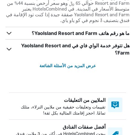
Resort and Farm حوالي 65 ﷼ وهو سعر أرخص بنسبة 44% من
متوسط الأسعار في المدينة. في HotelsCombined يعتبر
YaoIsland Resort and Farm صفقة جيدة إذا كنت تود الإقامة في
فندق بتصنيف 3 نجوم في كو ياو ياي.
ما هو رقم هاتف YaoIsland Resort and Farm؟
هل تتوفر خدمة الواي فاي في YaoIsland Resort and
Farm؟
عرض المزيد من الأسئلة الشائعة
الملايين من التعليقات
تقييمات وتعليقات حقيقية من ملايين النزلاء، مثلك
تمامًا. احجز إقامتك المثالية بكل ثقة!
أفضل صفقات الفنادق
يبحث HotelsCombined في أكثر من 3 ملايين فندق