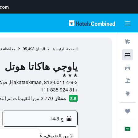
.com
رحلات طيران
الصفحة الرئيسية
اليابان
95,498
محافظة فو
فنادق
ياوجي هاكاتا هوتل
سيارات
3 نجوم
حزم العروض
4-9-2 Hakataekimae, 812-0011, فوكوكا, محافظة فوكوكا, اليابان
+81 924 835 111
استكشاف
ممتاز
2,770 من التقييمات تم التحقق منها
8.6
رحلات
ج 14/8
-
العَرَبِيَّة
2 من الضيوف، غرفة واحدة