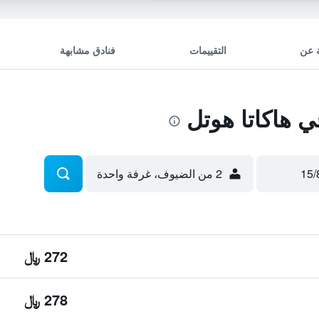
 عن
التقييمات
فنادق مشابهة
 هاكاتا هوتل
2 من الضيوف، غرفة واحدة
272 ﷼
278 ﷼