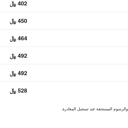
402 ﷼
450 ﷼
464 ﷼
492 ﷼
492 ﷼
528 ﷼
والرسوم المستحقة عند تسجيل المغادرة.