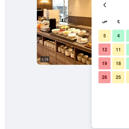
ج
س
5
4
12
11
1/16
غرفة نوم
19
18
26
25