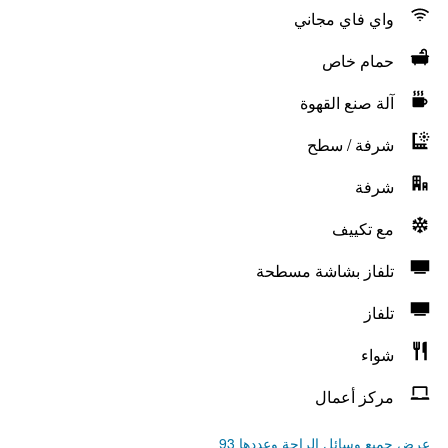
واي فاي مجاني
حمام خاص
آلة صنع القهوة
شرفة / سطح
شرفة
مع تكييف
تلفاز بشاشة مسطحة
تلفاز
شواء
مركز أعمال
عرض جميع وسائل الراحة وعددها 93