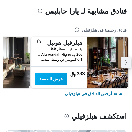
فنادق مشابهة لـ يارا جابليس
فنادق رخيصة في هيلزفيلي
هيلزفيل هوتيل
3 نجوم
ممتاز 9.0
256 Maroondah Highway, هيلزفيلي, VIC, أستراليا
0.1 كيلومتر عن وسط المدينة
333 ﷼
عرض الصفقة
شاهد أرخص الفنادق في هيلزفيلي
استكشف هيلزفيلي