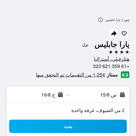
صور لـ يارا جابليس
يارا جابليس
نزل
4 نجوم
هيلزفيلي، أستراليا
+61 359 621 323
ممتاز
1,254 من التقييمات تم التحقق منها
9.3
س 15/8
-
ح 16/8
2 من الضيوف، غرفة واحدة
بحث