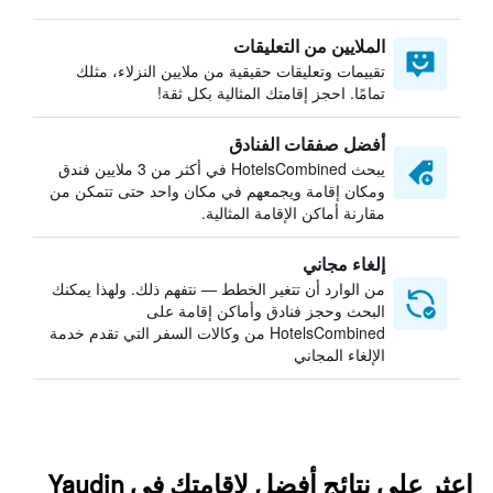
الملايين من التعليقات
تقييمات وتعليقات حقيقية من ملايين النزلاء، مثلك
تمامًا. احجز إقامتك المثالية بكل ثقة!
أفضل صفقات الفنادق
يبحث HotelsCombined في أكثر من 3 ملايين فندق
ومكان إقامة ويجمعهم في مكان واحد حتى تتمكن من
مقارنة أماكن الإقامة المثالية.
إلغاء مجاني
من الوارد أن تتغير الخطط — نتفهم ذلك. ولهذا يمكنك
البحث وحجز فنادق وأماكن إقامة على
HotelsCombined من وكالات السفر التي تقدم خدمة
الإلغاء المجاني
اعثر على نتائج أفضل لإقامتك في Yaudin