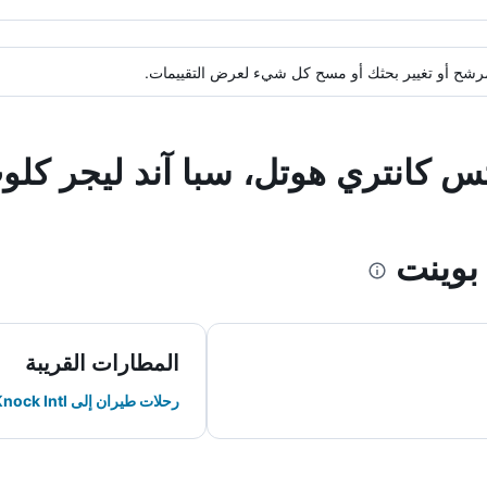
ة مرشح أو تغيير بحثك أو مسح كل شيء لعرض التقييمات.
تس كانتري هوتل، سبا آند ليجر كلو
وينت
المطارات القريبة
رحلات طيران إلى Knock Intl