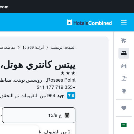
.com
رحلات طيران
الصفحة الرئيسية
أيرلندا
15,869
مقاطعة سل
فنادق
ييتس كانتري هوتل، 
سيارات
3 نجوم
حزم العروض
Rosses Point, , روسيس بوينت, مقاطعة سليجو, أيرلندا
+353 719 177 211
استكشاف
جيد
954 من التقييمات تم التحقق منها
7.6
رحلات
خ 13/8
-
العَرَبِيَّة
2 من الضيوف، غرفة واحدة