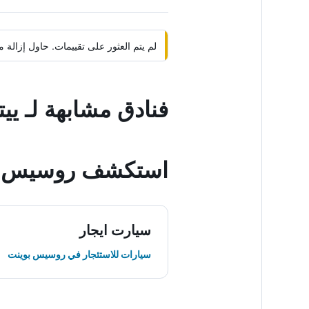
لم يتم العثور على تقييمات. حاول إزال
فنادق مشابهة لـ يي
استكشف روسيس ب
سيارت ايجار
سيارات للاستئجار في روسيس بوينت