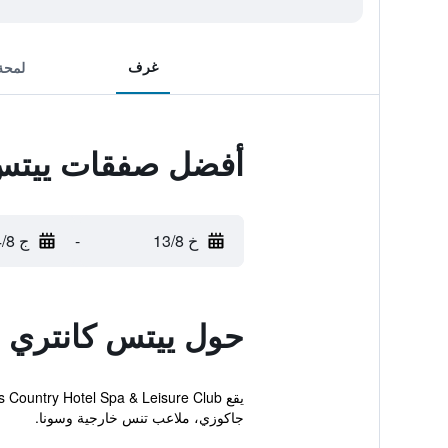
غرف
لمحة
أفضل صفقات ييتس ك
خ 13/8
-
ج 14/8
حول ييتس كانتري ه
جاكوزي، ملاعب تنس خارجية وسونا.