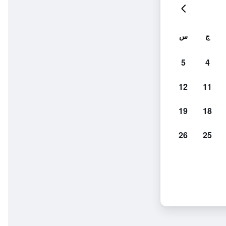
ج
س
5
4
12
11
19
18
26
25