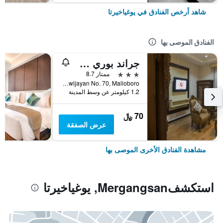
شاهد أرخص الفنادق في يوغياخيرتا
الفنادق الموصى بها
جراند بوري سارون يوجياكارتا
3 نجوم
ممتاز 8.7
Jl. Sosrowijayan No. 70, Malioboro, يوغياخيرتا, إندونيسيا
1.2 كيلومتر عن وسط المدينة
70 ﷼
عرض الصفقة
مشاهدة الفنادق الأخرى الموصى بها
استكشفMergangsan, يوغياخيرتا