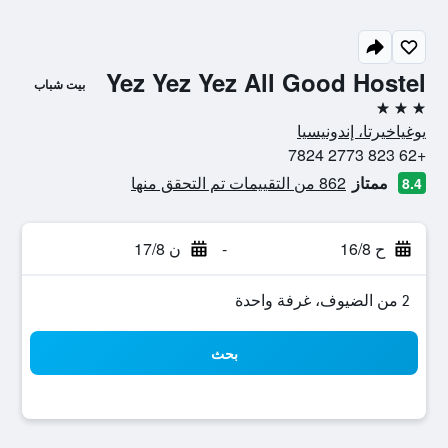
Yez Yez Yez All Good Hostel
بيت شباب
3 نجوم
يوغياخيرتا، إندونيسيا
+62 823 2773 7824
ممتاز
862 من التقييمات تم التحقق منها
8.4
ح 16/8
-
ن 17/8
2 من الضيوف، غرفة واحدة
بحث