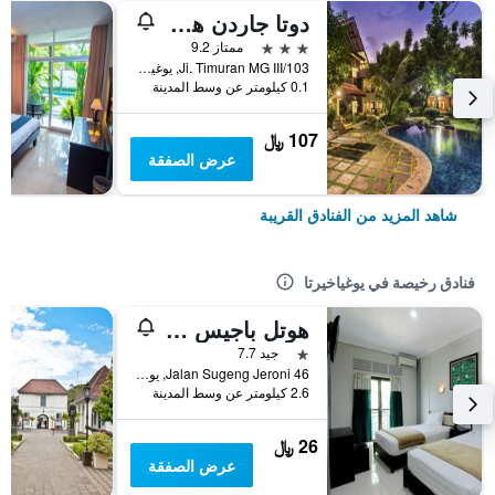
دوتا جاردن هوتل
3 نجوم
ممتاز 9.2
Ji. Timuran MG III/103, يوغياخيرتا, إندونيسيا
0.1 كيلومتر عن وسط المدينة
107 ﷼
عرض الصفقة
شاهد المزيد من الفنادق القريبة
فنادق رخيصة في يوغياخيرتا
هوتل باجيس أسري
نجمة واحدة
جيد 7.7
46 Jalan Sugeng Jeroni, يوغياخيرتا, إندونيسيا
2.6 كيلومتر عن وسط المدينة
26 ﷼
عرض الصفقة