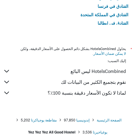
الفنادق في فرنسا
الفنادق في المملكة المتحدة
الفنادق في إيطاليا
الفنادق في تايلاند
*
يحاول HotelsCombined بشكل دائم الحصول على الأسعار الدقيقة، ولكن
لا يمكن ضمان الأسعار
.
إليك السبب:
HotelsCombined ليس البائع
نقوم بتجميع الكثير من البيانات لك
لماذا لا تكون الأسعار دقيقة بنسبة 100٪؟
الصفحة الرئيسية
إندونيسيا
97,850
مقاطعة يوجياكرتا
5,202
يوغياخيرتا
3,536
Yez Yez Yez All Good Hostel