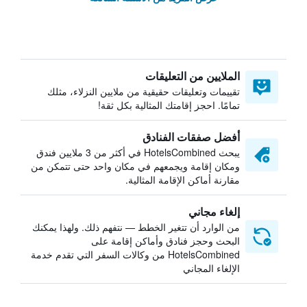
الملايين من التعليقات
تقييمات وتعليقات حقيقية من ملايين النزلاء، مثلك
تمامًا. احجز إقامتك المثالية بكل ثقة!
أفضل صفقات الفنادق
يبحث HotelsCombined في أكثر من 3 ملايين فندق
ومكان إقامة ويجمعهم في مكان واحد حتى تتمكن من
مقارنة أماكن الإقامة المثالية.
إلغاء مجاني
من الوارد أن تتغير الخطط — نتفهم ذلك. ولهذا يمكنك
البحث وحجز فنادق وأماكن إقامة على
HotelsCombined من وكالات السفر التي تقدم خدمة
الإلغاء المجاني