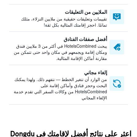
الملايين من التعليقات
تقييمات وتعليقات حقيقية من ملايين النزلاء، مثلك
تمامًا. احجز إقامتك المثالية بكل ثقة!
أفضل صفقات الفنادق
يبحث HotelsCombined في أكثر من 3 ملايين فندق
ومكان إقامة ويجمعهم في مكان واحد حتى تتمكن من
مقارنة أماكن الإقامة المثالية.
إلغاء مجاني
من الوارد أن تتغير الخطط — نتفهم ذلك. ولهذا يمكنك
البحث وحجز فنادق وأماكن إقامة على
HotelsCombined من وكالات السفر التي تقدم خدمة
الإلغاء المجاني
اعثر على نتائج أفضل لإقامتك في Dongdu