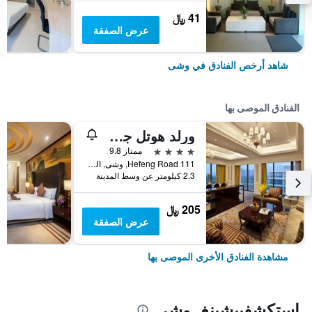
41 ﷼
عرض الصفقة
شاهد أرخص الفنادق في وشى
الفنادق الموصى بها
ورلد هوتل جراند جونا ووكسي
4 نجوم
ممتاز 9.8
111 Hefeng Road, وشى, الصين
2.3 كيلومتر عن وسط المدينة
205 ﷼
عرض الصفقة
مشاهدة الفنادق الأخرى الموصى بها
استكشفييشينغ, وشى