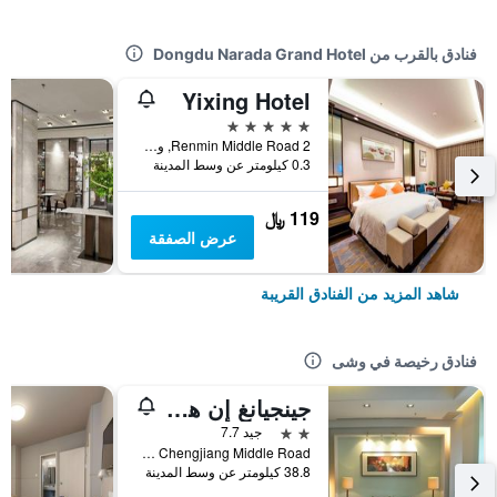
فنادق بالقرب من Dongdu Narada Grand Hotel
Yixing Hotel
5 نجوم
2 Renmin Middle Road, وشى, الصين
0.3 كيلومتر عن وسط المدينة
119 ﷼
عرض الصفقة
شاهد المزيد من الفنادق القريبة
فنادق رخيصة في وشى
جينجيانغ إن هوانغشانهو بارك ميدل تشينغجيانغ رود، جيانغيين
2 نجمتين
جيد 7.7
No.38 Chengjiang Middle Road, وشى, الصين
38.8 كيلومتر عن وسط المدينة