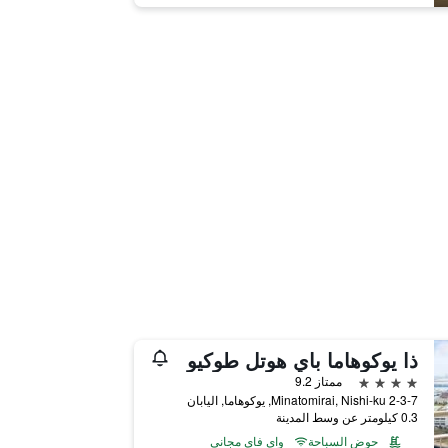
ذا يوكوهاما باي هوتل طوكيو
4 نجوم
ممتاز 9.2
2-3-7 Minatomirai, Nishi-ku, يوكوهاما, اليابان
0.3 كيلومتر عن وسط المدينة
حوض السباحة
واي فاي مجاني