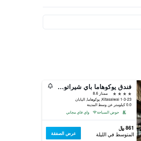
فندق يوكوهاما باي شيراتون أند تاورز
4 نجوم
ممتاز 8.6
1-3-23 Kitasaiwai, يوكوهاما, اليابان
0.0 كيلومتر عن وسط المدينة
حوض السباحة
واي فاي مجاني
861 ﷼
عرض الصفقة
المتوسط في الليلة