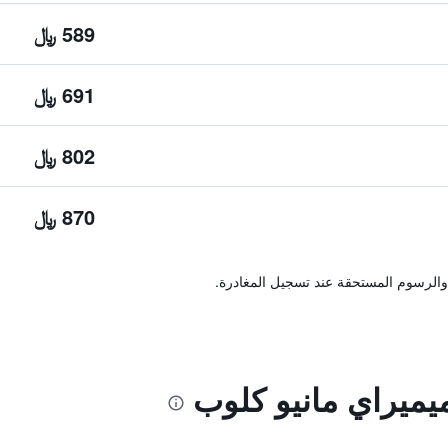
589 ﷼
691 ﷼
802 ﷼
870 ﷼
والرسوم المستحقة عند تسجيل المغادرة.
يميراي مانيو كلوب