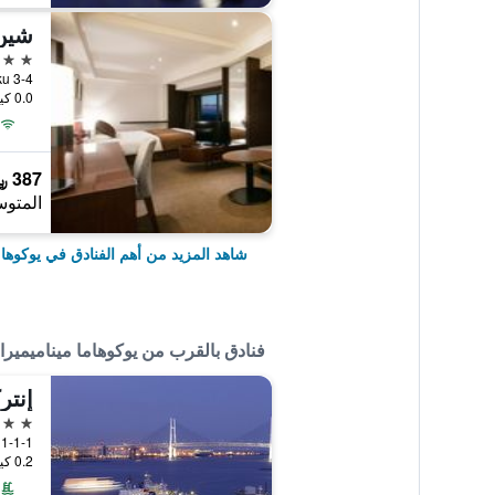
شين
4 نجوم
3-4 Shin Yokohama, Kohoku-ku, يوكوهاما, اليابان
0.0 كيلومتر عن وسط المدينة
387 ﷼
المتوس
شاهد المزيد من أهم الفنادق في يوكوهام
فنادق بالقرب من يوكوهاما ميناميميرا
إنتر
4 نجوم
1-1-1 Minatomirai, Nishi-ku, يوكوهاما, اليابان
0.2 كيلومتر عن وسط المدينة