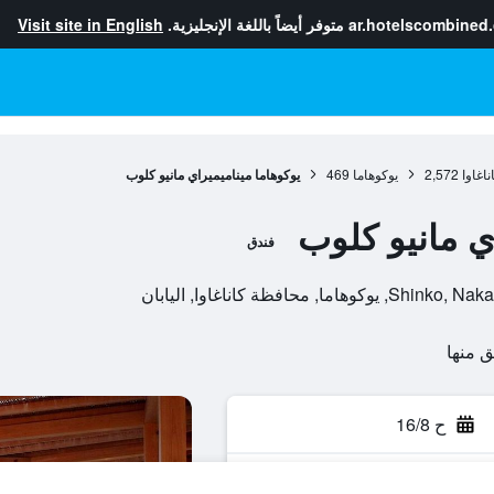
ar.hotelscombined
متوفر أيضاً باللغة الإنجليزية.
Visit site in English
اغاوا
2,572
يوكوهاما
469
يوكوهاما ميناميميراي مانيو كلوب
ي مانيو كلوب
فندق
ح 16/8