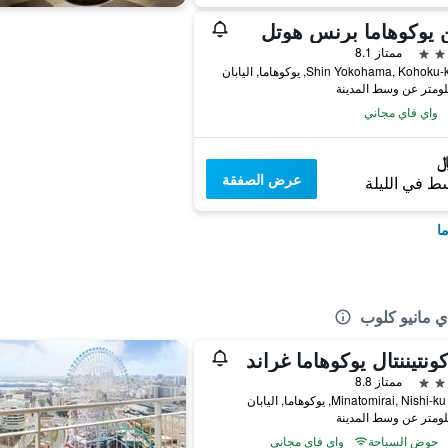
 يوكوهاما برنس هوتل
ممتاز 8.1
واي فاي مجاني
عرض الصفقة
ط في الليلة
ا
ي مانيو كلوب
كونتيننتال يوكوهاما غراند
ممتاز 8.8
حوض السباحة
واي فاي مجاني