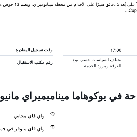
يقع omirai Manyo Club
17:00
وقت تسجيل المغادرة
تختلف السياسات حسب نوع
رقم مكتب الاستقبال
الغرفة ومزود الخدمة.
احة في يوكوهاما ميناميميراي ماني
واي فاي مجاني
واي فاي متوفر في جمي