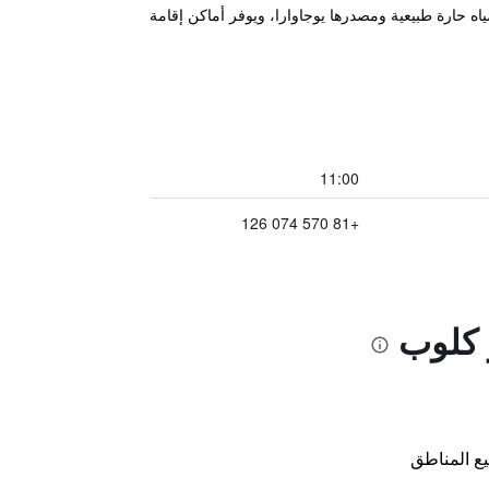
Yokohama Minat على بُعد 5 دقائق سيرًا على الأقدام من محطة ميناتوميراي، ويضم 13 حوض مياه حارة طبيعية ومصدرها يوجاوارا، ويوفر أماكن إقامة
11:00
+81 570 074 126
و كلوب
ع المناطق