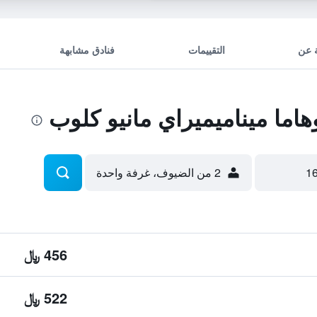
 عن
التقييمات
فنادق مشابهة
ما ميناميميراي مانيو كلوب
2 من الضيوف، غرفة واحدة
456 ﷼
522 ﷼