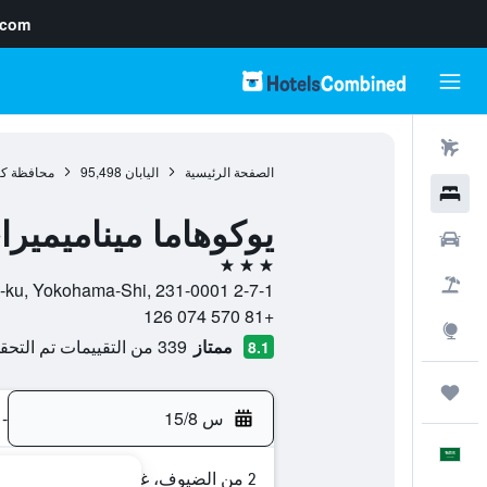
.com
رحلات طيران
الصفحة الرئيسية
اليابان
95,498
محافظة كان
فنادق
يوكوهاما ميناميميرا
سيارات
3 نجوم
حزم العروض
2-7-1 Shinko, Naka-ku, Yokohama-Shi, 231-0001, يوكوهاما, محافظة كاناغاوا, اليابان
+81 570 074 126
استكشاف
ممتاز
339 من التقييمات تم التحقق منها
8.1
رحلات
س 15/8
-
العَرَبِيَّة
2 من الضيوف، غرفة واحدة