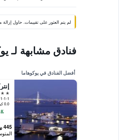
لم يتم العثور على تقييمات. حاول إزال
فنادق مشابهة لـ يو
أفضل الفنادق في يوكوهاما
إنتر
4 نجوم
1-1-1 Minatomirai, Nishi-ku, يوكوهاما, اليابان
0.0 كيلومتر عن وسط المدينة
445 ﷼
المتوس