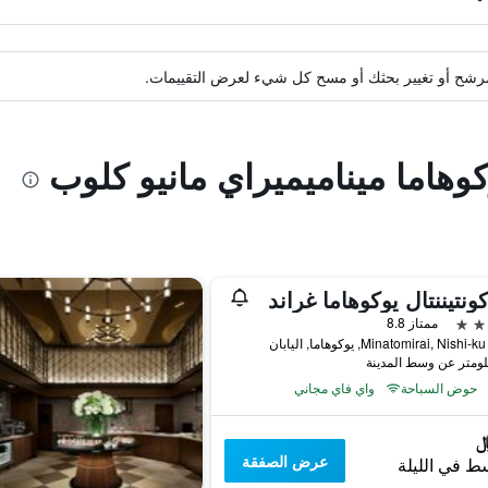
ة مرشح أو تغيير بحثك أو مسح كل شيء لعرض التقييمات.
كوهاما ميناميميراي مانيو كلوب
كونتيننتال يوكوهاما غراند
ممتاز 8.8
حوض السباحة
واي فاي مجاني
عرض الصفقة
ط في الليلة