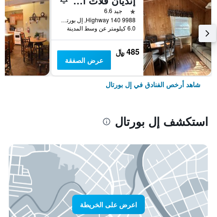
إنديان فلات آر في بارك - تينت كابينز آند كوتدجيز
نجمة واحدة
جيد 6.6
9988 Highway 140, إل بورتال, CA, الولايات المتحدة الأميريكية
6.0 كيلومتر عن وسط المدينة
485 ﷼
عرض الصفقة
شاهد أرخص الفنادق في إل بورتال
استكشف إل بورتال
اعرض على الخريطة