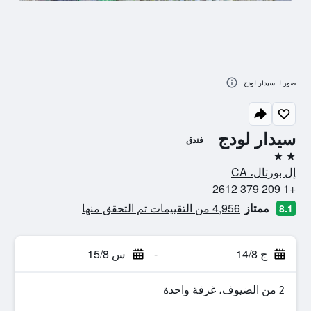
صور لـ سيدار لودج
سيدار لودج
فندق
2 نجمتين
إل بورتال، CA
+1 209 379 2612
ممتاز
4,956 من التقييمات تم التحقق منها
8.1
ج 14/8
-
س 15/8
2 من الضيوف، غرفة واحدة