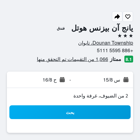
يانج آن بيزنس هوتل
فندق
3 نجوم
Dounan Township، تايوان
+886 5595 5111
ممتاز
1,066 من التقييمات تم التحقق منها
8.1
س 15/8
-
ح 16/8
2 من الضيوف، غرفة واحدة
بحث