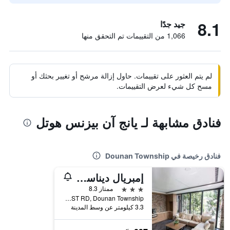
8.1
جيد جدًا
1,066 من التقييمات تم التحقق منها
لم يتم العثور على تقييمات. حاول إزالة مرشح أو تغيير بحثك أو
مسح كل شيء لعرض التقييمات.
فنادق مشابهة لـ يانج آن بيزنس هوتل
فنادق رخيصة في Dounan Township
إمبريال ديناستي إكسكوزيت هوتل
3 نجوم
ممتاز 8.3
NO.288, Jianguo 1ST RD, Dounan Township, تايوان
3.3 كيلومتر عن وسط المدينة