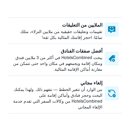
الملايين من التعليقات
تقييمات وتعليقات حقيقية من ملايين النزلاء، مثلك
تمامًا. احجز إقامتك المثالية بكل ثقة!
أفضل صفقات الفنادق
يبحث HotelsCombined في أكثر من 3 ملايين فندق
ومكان إقامة ويجمعهم في مكان واحد حتى تتمكن من
مقارنة أماكن الإقامة المثالية.
إلغاء مجاني
من الوارد أن تتغير الخطط — نتفهم ذلك. ولهذا يمكنك
البحث وحجز فنادق وأماكن إقامة على
HotelsCombined من وكالات السفر التي تقدم خدمة
الإلغاء المجاني