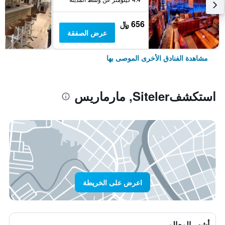
656 ﷼
عرض الصفقة
مشاهدة الفنادق الأخرى الموصى بها
استكشفSiteler, مارماريس
اعرض على الخريطة
أشهر المعالم