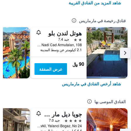
شاهد المزيد من الفنادق القريبة
فنادق رخيصة في مارماريس
هوتل لندن بلو
2 نجمتين
جيد 7.4
Merkez Mah Yunus Nadi Cad Armutalan, 108, مارماريس, تركيا
2.1 كيلومتر عن وسط المدينة
90 ﷼
عرض الصفقة
شاهد أرخص الفنادق في مارماريس
الفنادق الموصى بها
جويا ديل مار هوتل
4 نجوم
جيد 7.0
Adaagiz Mevkii, Yalanci Bogaz, No 24, مارماريس, تركيا
4.4 كيلومتر عن وسط المدينة