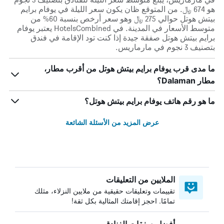
هو 674 ﷼. من المتوقع ظان يكون سعر الليلة في يوفام برايم
بيتش هوتل حوالي 275 ﷼ وهو سعر أرخص بنسبة 60% من
متوسط الأسعار في المدينة. في HotelsCombined يعتبر يوفام
برايم بيتش هوتل صفقة جيدة إذا كنت تود الإقامة في فندق
بتصنيف 3 نجوم في مارماريس.
ما مدى قرب يوفام برايم بيتش هوتل من أقرب مطار،
مطار Dalaman؟
ما هو رقم هاتف يوفام برايم بيتش هوتل؟
عرض المزيد من الأسئلة الشائعة
الملايين من التعليقات
تقييمات وتعليقات حقيقية من ملايين النزلاء، مثلك
تمامًا. احجز إقامتك المثالية بكل ثقة!
أفضل صفقات الفنادق