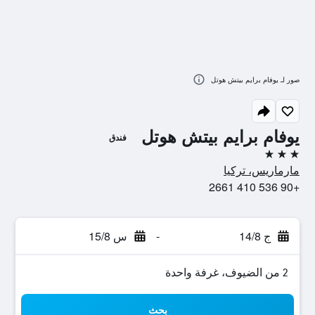
صور لـ يوفام برايم بيتش هوتل
يوفام برايم بيتش هوتل
فندق
3 نجوم
مارماريس، تركيا
+90 536 410 2661
ج 14/8
-
س 15/8
2 من الضيوف، غرفة واحدة
بحث