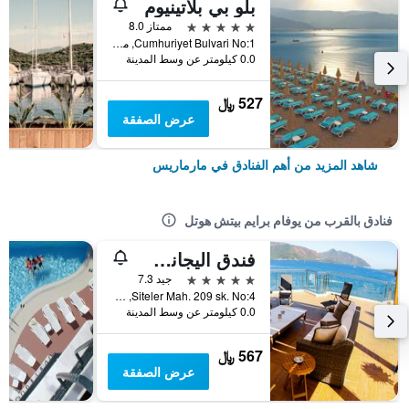
بلو بي بلاتينيوم
5 نجوم
ممتاز 8.0
Cumhuriyet Bulvari No:1, مارماريس, تركيا
0.0 كيلومتر عن وسط المدينة
527 ﷼
عرض الصفقة
شاهد المزيد من أهم الفنادق في مارماريس
فنادق بالقرب من يوفام برايم بيتش هوتل
فندق اليجانس هوتلز انترنايشنال مارماريس
5 نجوم
جيد 7.3
Siteler Mah. 209 sk. No:4, مارماريس, تركيا
0.0 كيلومتر عن وسط المدينة
567 ﷼
عرض الصفقة