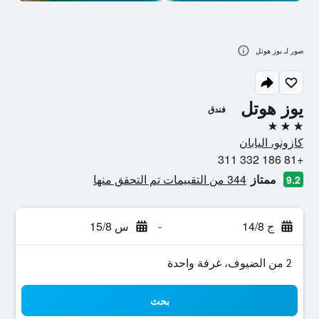
صور لـ يوز هوتل
يوز هوتل
فندق
3 نجوم
كازونو، اليابان
+81 186 332 311
ممتاز
344 من التقييمات تم التحقق منها
9.2
ج 14/8
-
س 15/8
2 من الضيوف، غرفة واحدة
بحث