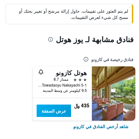
لم يتم العثور على تقييمات. حاول إزالة مرشح أو تغيير بحثك أو
مسح كل شيء لعرض التقييمات.
فنادق مشابهة لـ يوز هوتل
فنادق رخيصة في كازونو
هوتل كازونو
3 نجوم
ممتاز 8.7
Towadaoyu Nakayachi 5-1, كازونو, اليابان
9.5 كيلومتر عن وسط المدينة
435 ﷼
عرض الصفقة
شاهد أرخص الفنادق في كازونو