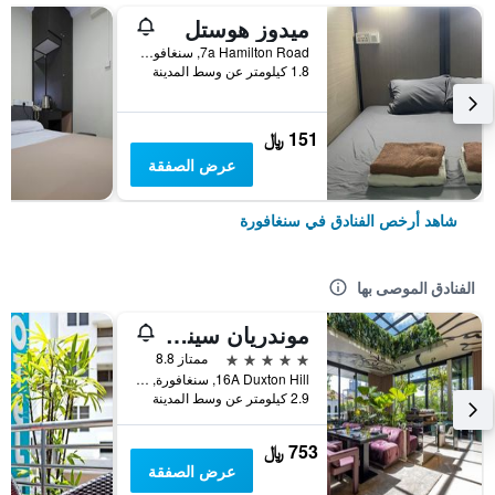
ميدوز هوستل
7a Hamilton Road, سنغافورة, سنغافورة
1.8 كيلومتر عن وسط المدينة
151 ﷼
عرض الصفقة
شاهد أرخص الفنادق في سنغافورة
الفنادق الموصى بها
موندريان سينجابور دوكستون
5 نجوم
ممتاز 8.8
16A Duxton Hill, سنغافورة, سنغافورة
2.9 كيلومتر عن وسط المدينة
753 ﷼
عرض الصفقة