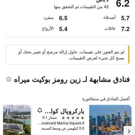
6.2
42 من التقييمات تم التحقق منها
6.5
5.7
أصدقاء
منفرد
5.4
7.2
عائلات
الأزواج
لم يتم العثور على تقييمات. حاول إزالة مرشح أو تغيير بحثك أو
مسح كل شيء لعرض التقييمات.
فنادق مشابهة لـ زين رومز بوكيت ميراه
أفضل الفنادق في سنغافورة
باركرويال كوليكشن مارينا باي، سنغافورة
5 نجوم
ممتاز 9.1
6 Raffles Boulevard Marina Square, سنغافورة, سنغافورة
0.0 كيلومتر عن وسط المدينة