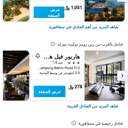
1,051 ﷼
عرض
الصفقة
شاهد المزيد من أهم الفنادق في سنغافورة
فنادق بالقرب من زين رومز بوكيت ميراه
هاربور فيل هوتل
3 نجوم
جيد 7.4
512 Kampong Bahru Road, سنغافورة, سنغافورة
0.0 كيلومتر عن وسط المدينة
278 ﷼
عرض الصفقة
شاهد المزيد من الفنادق القريبة
فنادق رخيصة في سنغافورة