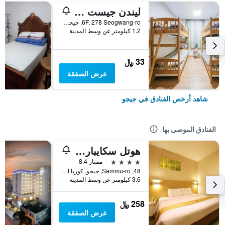
ليندن جيست هاوس
6F, 278 Seogwang-ro, جيجو, كوريا الجنوبية
1.2 كيلومتر عن وسط المدينة
33 ﷼
عرض الصفقة
شاهد أرخص الفنادق في جيجو
الفنادق الموصى بها
هوتل سكايبارك جيجو 1
4 نجوم
ممتاز 8.4
48, Sammu-ro, جيجو, كوريا الجنوبية
3.6 كيلومتر عن وسط المدينة
258 ﷼
عرض الصفقة