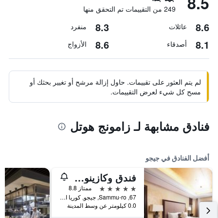
8.5
249 من التقييمات تم التحقق منها
8.3
8.6
عائلات
منفرد
8.6
8.1
أصدقاء
الأزواج
لم يتم العثور على تقييمات. حاول إزالة مرشح أو تغيير بحثك أو
مسح كل شيء لعرض التقييمات.
فنادق مشابهة لـ زامونج هوتل
أفضل الفنادق في جيجو
فندق وكازينو جيجو صن
5 نجوم
ممتاز 8.8
67, Sammu-ro, جيجو, كوريا الجنوبية
0.0 كيلومتر عن وسط المدينة