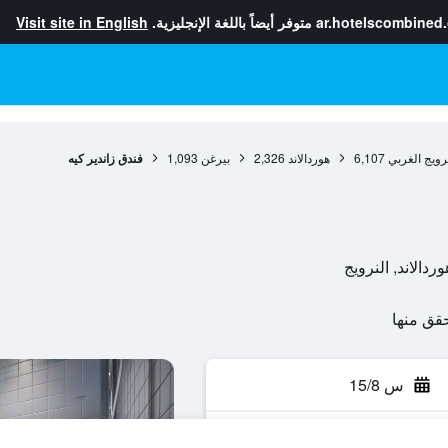
ar.hotelscombined
متوفر أيضاً باللغة الإنجليزية.
Visit site in English
رويج الغربي
6,107
هوردالاند
2,326
بيرغن
1,093
فندق زاندير كيه
س 15/8