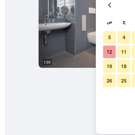
ج
س
5
4
12
11
1/30
غرفة نوم
19
18
26
25