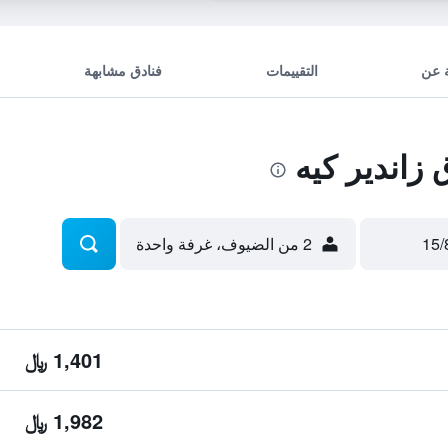
 عن
التقييمات
فنادق مشابهة
زاندير كيه
2 من الضيوف، غرفة واحدة
1,401 ﷼
1,982 ﷼