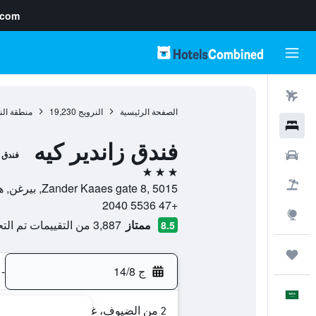
.com
رحلات طيران
الصفحة الرئيسية
النرويج
19,230
منطقة الن
فنادق
فندق زاندير كيه
سيارات
فندق
3 نجوم
حزم العروض
Zander Kaaes gate 8, 5015, بيرغن, هوردالاند, النرويج
+47 5536 2040
استكشاف
ممتاز
3,887 من التقييمات تم التحقق منها
8.5
رحلات
ج 14/8
-
العَرَبِيَّة
2 من الضيوف، غرفة واحدة