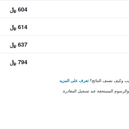
604 ﷼
614 ﷼
637 ﷼
794 ﷼
تيب وكيف نصنف النتائج؟
تعرف على المزيد
والرسوم المستحقة عند تسجيل المغادرة.