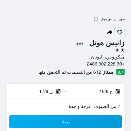
صور لـ زانيس هوتل
زانيس هوتل
فندق
2 نجمتين
ميكونوس، اليونان
+30 228 902 2486
ممتاز
612 من التقييمات تم التحقق منها
8.7
ح 16/8
-
ن 17/8
2 من الضيوف، غرفة واحدة
بحث