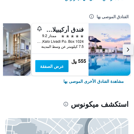
الفنادق الموصى بها
فندق أركيبيلاغوس - فنادق صمول لكجوري أوف ذا وورلد
5 نجوم
ممتاز 9.2
Kalo Livadi P.o. Box 1024, ميكونوس, اليونان
7.5 كيلومتر عن وسط المدينة
555 ﷼
عرض الصفقة
مشاهدة الفنادق الأخرى الموصى بها
استكشف ميكونوس