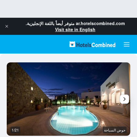
ar.hotelscombined.com
متوفر أيضاً باللغة الإنجليزية.
Visit site in English
حوض السباحة
1/21
ش