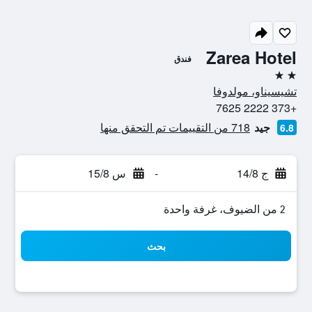
Zarea Hotel
فندق
2 نجمتين
تشيسيناو، مولدوفا
+373 2222 7625
جيد
718 من التقييمات تم التحقق منها
6.8
ج 14/8
-
س 15/8
2 من الضيوف، غرفة واحدة
بحث