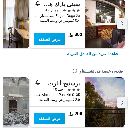
سيتي بارك هوتل
4 نجوم
ممتاز 8.7
Eugen Doga 2a, تشيسيناو, مولدوفا
0.4 كيلومتر عن وسط المدينة
302 ﷼
عرض الصفقة
شاهد المزيد من الفنادق القريبة
فنادق رخيصة في تشيسيناو
برستيج أبارت هوتل
3 نجوم
جيد 7.0
35 Alexander Pushkin St, تشيسيناو, مولدوفا
2.0 كيلومتر عن وسط المدينة
208 ﷼
عرض الصفقة