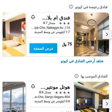
فنادق رخيصة في كيوتو
فندق ام بلاس شيجاو أوميا
3 نجوم
ممتاز 8.7
114, Nishikiomiya-Cho, Nakagyo-ku, كيوتو, اليابان
1.7 كيلومتر عن وسط المدينة
75 ﷼
عرض الصفقة
شاهد أرخص الفنادق في كيوتو
الفنادق الموصى بها
هوتل مونتيري كيوتو
4 نجوم
ممتاز 8.6
604 Manjuya-Cho, Sanjo-Sagaru, كيوتو, اليابان
0.6 كيلومتر عن وسط المدينة