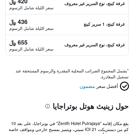
420 ﷼
غرفة كينج، نوع السرير غير معروف
سعر الليلة شامل الرسوم
436 ﷼
غرفة كينج، 1 سرير كينغ
سعر الليلة شامل الرسوم
655 ﷼
غرفة كينج، نوع السرير غير معروف
سعر الليلة شامل الرسوم
*
يشمل المجموع الضرائب المحلية المقدرة والرسوم المستحقة عند
تسجيل المغادرة.
أفضل سعر
مضمون
حول زينيث هوتل بوتراجايا
يقع مكان إقامة "Zenith Hotel Putrajaya" في بوتراجايا، على بعد 10
كم من ديستريكت 21 IOI سيتي، ويتميز بمسبح خارجي ومواقف خاصة