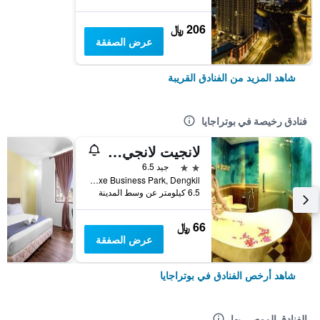
206 ﷼
عرض الصفقة
شاهد المزيد من الفنادق القريبة
فنادق رخيصة في بوتراجايا
لانجيت لانجي هوتل آت كاي إل آي إيه/كاي إل آي إيه 2
2 نجمتين
جيد 6.5
No 7A, Deluxe Street, Deluxe Business Park, Dengkil, بوتراجايا, ماليزيا
6.5 كيلومتر عن وسط المدينة
66 ﷼
عرض الصفقة
شاهد أرخص الفنادق في بوتراجايا
الفنادق الموصى بها