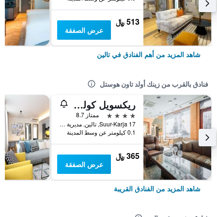
513 ﷼
عرض الصفقة
شاهد المزيد من أهم الفنادق في تالين
فنادق بالقرب من زينك أولد تاون هوستل
ريكسويل كوليكشن سافوي بوتيك هوتل
4 نجوم
ممتاز 8.7
17 Suur-Karja, تالين, مديرية هاريو, أستونيا
0.1 كيلومتر عن وسط المدينة
365 ﷼
عرض الصفقة
شاهد المزيد من الفنادق القريبة