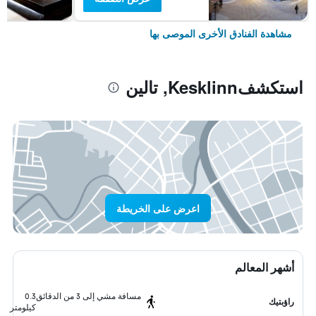
مشاهدة الفنادق الأخرى الموصى بها
استكشفKesklinn, تالين
اعرض على الخريطة
أشهر المعالم
مسافة مشي إلى 3 من الدقائق
0.3
راؤبتيك
كيلومتر