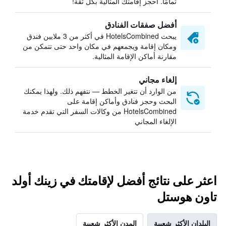
تمامًا. احجز إقامتك المثالية بكل ثقة!
أفضل صفقات الفنادق
يبحث HotelsCombined في أكثر من 3 ملايين فندق
ومكان إقامة ويجمعهم في مكان واحد حتى تتمكن من
مقارنة أماكن الإقامة المثالية.
إلغاء مجاني
من الوارد أن تتغير الخطط — نتفهم ذلك. ولهذا يمكنك
البحث وحجز فنادق وأماكن إقامة على
HotelsCombined من وكالات السفر التي تقدم خدمة
الإلغاء المجاني
اعثر على نتائج أفضل لإقامتك في زينك أولد
تاون هوستل
البلدان الأكثر شعبية
المدن الأكثر شعبية