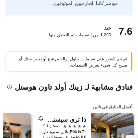
مع شركائنا الخارجيين الموثوقين.
7.6
جيد
1,290 من التقييمات تم التحقق منها
لم يتم العثور على تقييمات. حاول إزالة مرشح أو تغيير بحثك أو
مسح كل شيء لعرض التقييمات.
فنادق مشابهة لـ زينك أولد تاون هوستل
أفضل الفنادق في تالين
ذا ثري سيسترز هوتل
5 نجوم
ممتاز 9.1
71 Pikk tn, تالين, مديرية هاريو, أستونيا
0.0 كيلومتر عن وسط المدينة