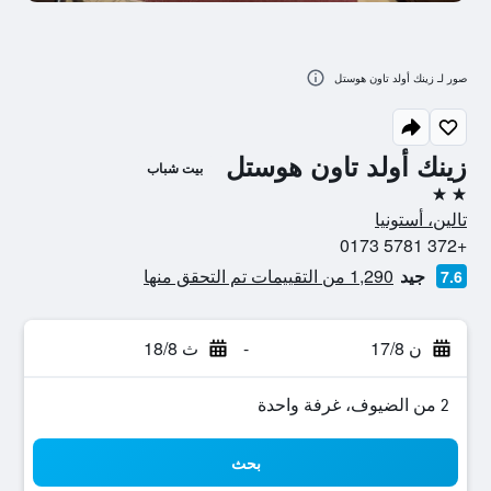
صور لـ زينك أولد تاون هوستل
زينك أولد تاون هوستل
بيت شباب
2 نجمتين
تالين، أستونيا
+372 5781 0173
جيد
1,290 من التقييمات تم التحقق منها
7.6
ن 17/8
-
ث 18/8
2 من الضيوف، غرفة واحدة
بحث