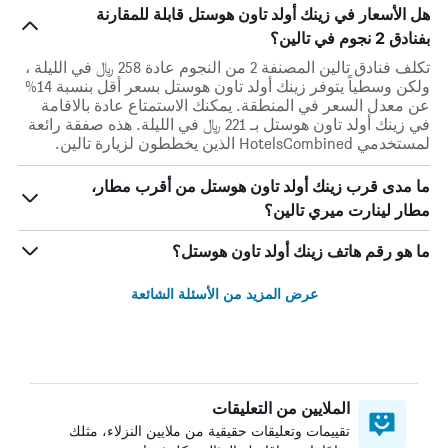
هل الأسعار في زينك أولد تاون هوستل قابلة للمقارنة
بفنادق 2 نجوم في تالين؟
تكلف فنادق تالين المصنفة 2 من النجوم عادة 258 ﷼ في الليلة ،
ولكن وسطياً يتوفر زينك أولد تاون هوستل بسعر أقل بنسبة 14%
عن معدل السعر في المنطقة. يمكنك الاستمتاع عادة بالاقامة
في زينك أولد تاون هوستل بـ 221 ﷼ في الليلة. هذه صفقة رائعة
لمستخدمي HotelsCombined الذين يخططون لزيارة تالين.
ما مدى قرب زينك أولد تاون هوستل من أقرب مطار،
مطار لينارت ميري تالين؟
ما هو رقم هاتف زينك أولد تاون هوستل؟
عرض المزيد من الأسئلة الشائعة
الملايين من التعليقات
تقييمات وتعليقات حقيقية من ملايين النزلاء، مثلك