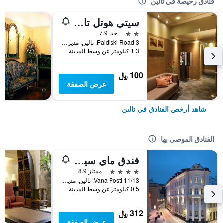
فنادق رخيصة في تالين
سيتي هوتل تالين باي يونيك هوتلز
2 نجمتين
جيد 7.9
Paldiski Road 3, تالين, مديرية هاريو, أستونيا
1.3 كيلومتر عن وسط المدينة
100 ﷼
عرض الصفقة
شاهد أرخص الفنادق في تالين
الفنادق الموصى بها
فندق ماي سيتي
4 نجوم
ممتاز 8.9
Vana Posti 11/13, تالين, مديرية هاريو, أستونيا
0.5 كيلومتر عن وسط المدينة
312 ﷼
عرض الصفقة