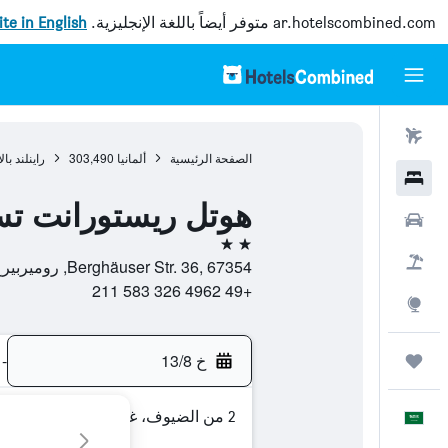
ar.hotelscombined.com
متوفر أيضاً باللغة الإنجليزية.
site in English
رحلات طيران
الصفحة الرئيسية
ألمانيا
303,490
راينلند بال
فنادق
هوتل ريستورانت تس
سيارات
2 نجمتين
حزم العروض
Berghäuser Str. 36, 67354, روميربيرغ, راينلند بالاتينات, ألمانيا
+49 4962 326 583 211
استكشاف
خ 13/8
-
رحلات
2 من الضيوف، غرفة واحدة
العَرَبِيَّة