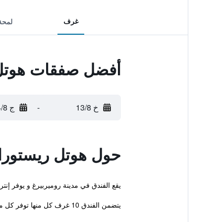
غرف
لمحة
أفضل صفقات هوتل
خ 13/8
-
ج 14/8
حول هوتل ريستورا
يقع الفندق في مدينة روميربيرغ و يوفر إنت
يتضمن الفندق 10 غرف كل منها توفر كل ما هو ضروري لضمان إقامة مريحة.