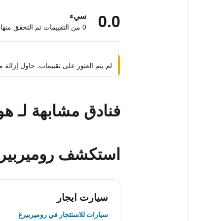
0.0
سيء
0 من التقييمات تم التحقق منها
لم يتم العثور على تقييمات. حاول إزال
فنادق مشابهة لـ ه
استكشف روميربير
سيارت ايجار
سيارات للاستئجار في روميربيرغ