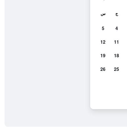
ج
س
5
4
12
11
19
18
26
25