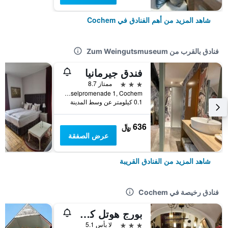
شاهد المزيد من أهم الفنادق في Cochem
فنادق بالقرب من Zum Weingutsmuseum
فندق جيرمانيا
3 نجوم
ممتاز 8.7
Moselpromenade 1, Cochem, راينلند بالاتينات, ألمانيا
0.1 كيلومتر عن وسط المدينة
636 ﷼
عرض الصفقة
شاهد المزيد من الفنادق القريبة
فنادق رخيصة في Cochem
بورج هوتل كوخيم
3 نجوم
لا بأس 5.1