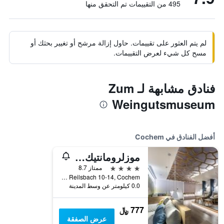
495 من التقييمات تم التحقق منها
لم يتم العثور على تقييمات. حاول إزالة مرشح أو تغيير بحثك أو
مسح كل شيء لعرض التقييمات.
فنادق مشابهة لـ Zum
Weingutsmuseum
أفضل الفنادق في Cochem
موزلرومانتيك هوتل كيسسلر ماير
4 نجوم
ممتاز 8.7
Am Reilsbach 10-14, Cochem, راينلند بالاتينات, ألمانيا
0.0 كيلومتر عن وسط المدينة
777 ﷼
عرض الصفقة