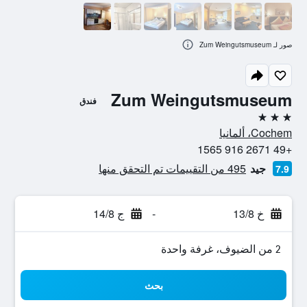
صور لـ Zum Weingutsmuseum
Zum Weingutsmuseum
فندق
3 نجوم
Cochem، ألمانيا
+49 2671 916 1565
جيد
495 من التقييمات تم التحقق منها
7.9
خ 13/8
-
ج 14/8
2 من الضيوف، غرفة واحدة
بحث