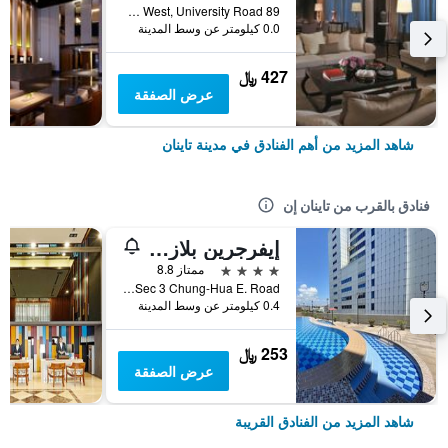
89 Section West, University Road, مدينة تاينان, تايوان
0.0 كيلومتر عن وسط المدينة
427 ﷼
عرض الصفقة
شاهد المزيد من أهم الفنادق في مدينة تاينان
فنادق بالقرب من تاينان إن
إيفرجرين بلازا هوتل تينان
4 نجوم
ممتاز 8.8
No 1 Lane 336 Sec 3 Chung-Hua E. Road, مدينة تاينان, تايوان
0.4 كيلومتر عن وسط المدينة
253 ﷼
عرض الصفقة
شاهد المزيد من الفنادق القريبة