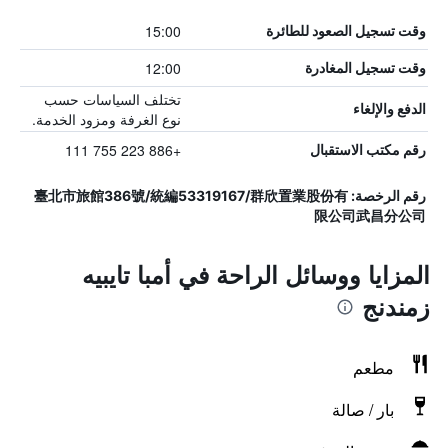
15:00
وقت تسجيل الصعود للطائرة
12:00
وقت تسجيل المغادرة
تختلف السياسات حسب
الدفع والإلغاء
نوع الغرفة ومزود الخدمة.
+886 223 755 111
رقم مكتب الاستقبال
رقم الرخصة: 臺北市旅館386號/統編53319167/群欣置業股份有
限公司武昌分公司
المزايا ووسائل الراحة في أمبا تايبيه
زمندنج
مطعم
بار / صالة