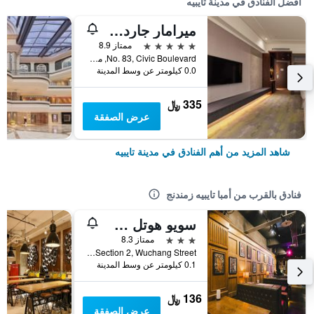
أفضل الفنادق في مدينة تايبيه
ميرامار جاردن تابييه
5 نجوم
ممتاز 8.9
No. 83, Civic Boulevard, مدينة تايبيه, تايوان
0.0 كيلومتر عن وسط المدينة
335 ﷼
عرض الصفقة
شاهد المزيد من أهم الفنادق في مدينة تايبيه
فنادق بالقرب من أمبا تايبيه زمندنج
سويو هوتل شيميندينج
3 نجوم
ممتاز 8.3
No. 72, Section 2, Wuchang Street, مدينة تايبيه, تايوان
0.1 كيلومتر عن وسط المدينة
136 ﷼
عرض الصفقة