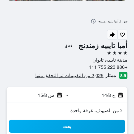
صور لـ أمبا تايبيه زمندنج
أمبا تايبيه زمندنج
فندق
4 نجوم
مدينة تايبيه، تايوان
+886 223 755 111
ممتاز
2,025 من التقييمات تم التحقق منها
8.9
ج 14/8
-
س 15/8
2 من الضيوف، غرفة واحدة
بحث