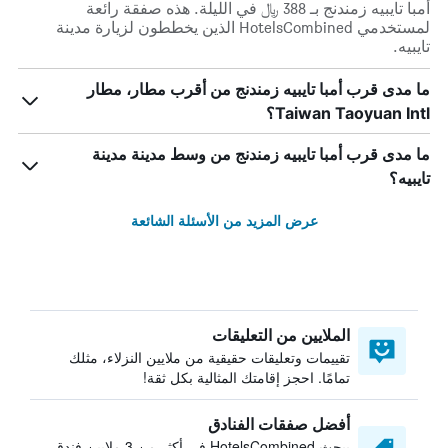
أمبا تايبيه زمندنج بـ 388 ﷼ في الليلة. هذه صفقة رائعة
لمستخدمي HotelsCombined الذين يخططون لزيارة مدينة
تايبيه.
ما مدى قرب أمبا تايبيه زمندنج من أقرب مطار، مطار
Taiwan Taoyuan Intl؟
ما مدى قرب أمبا تايبيه زمندنج من وسط مدينة مدينة
تايبيه؟
عرض المزيد من الأسئلة الشائعة
الملايين من التعليقات
تقييمات وتعليقات حقيقية من ملايين النزلاء، مثلك
تمامًا. احجز إقامتك المثالية بكل ثقة!
أفضل صفقات الفنادق
يبحث HotelsCombined في أكثر من 3 ملايين فندق