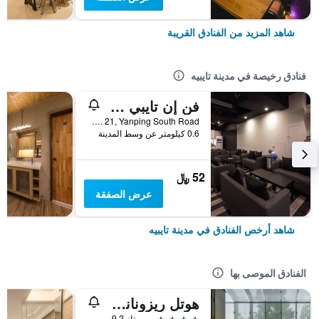
شاهد المزيد من الفنادق القريبة
فنادق رخيصة في مدينة تايبيه
فن إن تايبي هوستل
2F, No. 21, Yanping South Road, مدينة تايبيه, تايوان
0.6 كيلومتر عن وسط المدينة
52 ﷼
عرض الصفقة
شاهد أرخص الفنادق في مدينة تايبيه
الفنادق الموصى بها
هوتل ريزونانس تايبي، تابيستري كوليكشن باي هيلتون
4 نجوم
ممتاز 9.2