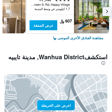
No. 7 Linsen S. Rd, Happy Village, مدينة تايبيه, تايوان
1.7 كيلومتر عن وسط المدينة
607 ﷼
عرض الصفقة
مشاهدة الفنادق الأخرى الموصى بها
استكشفWanhua District, مدينة تايبيه
اعرض على الخريطة