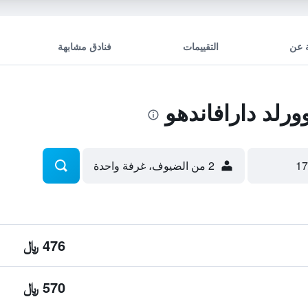
 عن
التقييمات
فنادق مشابهة
رلد دارافاندهو
2 من الضيوف، غرفة واحدة
476 ﷼
570 ﷼