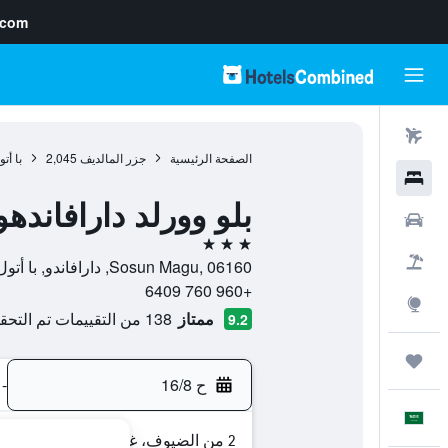
.com
رحلات طيران
الصفحة الرئيسية
جزر المالديف
2,045
با أت
فنادق
بلو وورلد دارافاندهو
سيارات
3 نجوم
حزم العروض
Sosun Magu, 06160, دارافاندو, با أتول, جزر المالديف
+960 760 6409
استكشاف
ممتاز
138 من التقييمات تم التحقق منها
9.2
رحلات
ح 16/8
-
العَرَبِيَّة
2 من الضيوف، غرفة واحدة