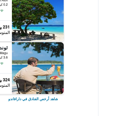
0.2 كيلومتر عن وسط المدينة
231 ﷼
المتوس
ثوند
yfaseyha Magu
3.6 كيلومتر عن وسط المدينة
324 ﷼
المتوس
شاهد أرخص الفنادق في دارافاندو