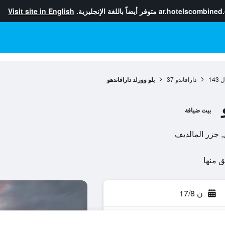
ar.hotelscombined
متوفر أيضاً باللغة الإنجليزية.
Visit site in English
ول
143
دارافاندو
37
بلو وورلد دارافاندهو
بيت ضيافة
ن 17/8