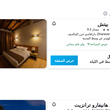
 بيتش
ممتاز 9.3
دارافاندو, جزر المالديف
حوض السباحة
واي فاي مجاني
عرض الصفقة
ط في الليلة
هانيفارو ترانزيت
Aruma, دارافاندو, جزر المالديف