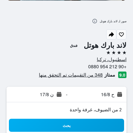
صور لـ لاند بارك هوتل
لاند بارك هوتل
فندق
4 نجوم
اسطنبول، تركيا
+90 212 954 0880
ممتاز
348 من التقييمات تم التحقق منها
9.0
ح 16/8
-
ن 17/8
2 من الضيوف، غرفة واحدة
بحث