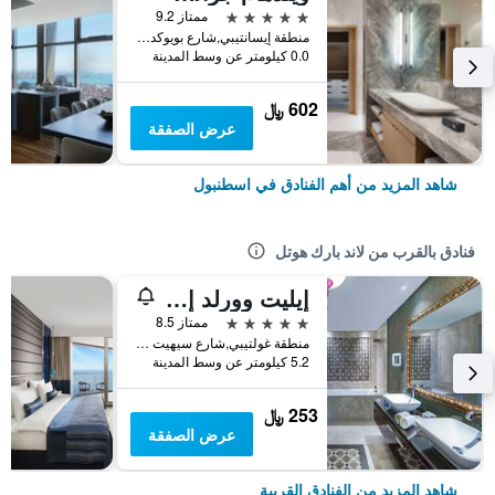
5 نجوم
ممتاز 9.2
منطقة إيسانتيبي,شارع بويوكديري 177-183 شيشلي, اسطنبول, تركيا
0.0 كيلومتر عن وسط المدينة
602 ﷼
عرض الصفقة
شاهد المزيد من أهم الفنادق في اسطنبول
فنادق بالقرب من لاند بارك هوتل
إيليت وورلد إسطنبول فلوريا
5 نجوم
ممتاز 8.5
منطقة غولتيبي,شارع سيهيت ظافر كيزيلتاس رقم 1,كوجوك جيكميجي, اسطنبول, تركيا
5.2 كيلومتر عن وسط المدينة
253 ﷼
عرض الصفقة
شاهد المزيد من الفنادق القريبة