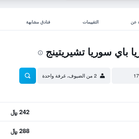
 عن
التقييمات
فنادق مشابهة
 باي سوريا تشيريتينج
2 من الضيوف، غرفة واحدة
242 ﷼
288 ﷼