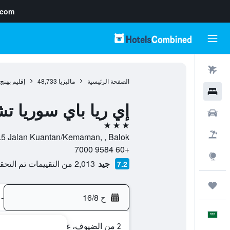
.com
رحلات طيران
الصفحة الرئيسية
ماليزيا
48,733
إقليم بهنج
فنادق
إي ريا باي سوريا تش
سيارات
3 نجوم
حزم العروض
Km 32.5 Jalan Kuantan/Kemaman, , Balok, إقليم بهنج
+60 9584 7000
استكشاف
جيد
2,013 من التقييمات تم التحقق منها
7.2
رحلات
ح 16/8
-
العَرَبِيَّة
2 من الضيوف، غرفة واحدة