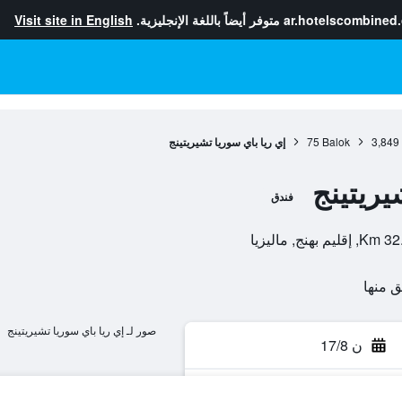
ar.hotelscombined
متوفر أيضاً باللغة الإنجليزية.
Visit site in English
3,849
Balok
75
إي ريا باي سوريا تشيريتينج
يريتينج
فندق
, ماليزيا
صور لـ إي ريا باي سوريا تشيريتينج
ن 17/8