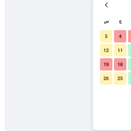
ج
س
5
4
12
11
19
18
26
25