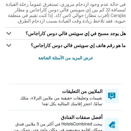
في حالة عدم وجود ازدحام مروري، تستغرق عموماً رحلة القيادة
لمسافة 22 كم بين إي سويتس فالي دوس كاراجاس و مطار
Carajás (أقرب مطار) حوالي 0س 17د. إذا كنت تقيم في منطقة
حيوية، فقد تلاحظ زيادة وقت القيادة بسبب ازدحام الطرق.
هل يوجد مسبح في إي سويتس فالي دوس كاراجاس؟
ما هو رقم هاتف إي سويتس فالي دوس كاراجاس؟
عرض المزيد من الأسئلة الشائعة
الملايين من التعليقات
تقييمات وتعليقات حقيقية من ملايين النزلاء، مثلك
تمامًا. احجز إقامتك المثالية بكل ثقة!
أفضل صفقات الفنادق
يبحث HotelsCombined في أكثر من 3 ملايين فندق
ومكان إقامة ويجمعهم في مكان واحد حتى تتمكن من