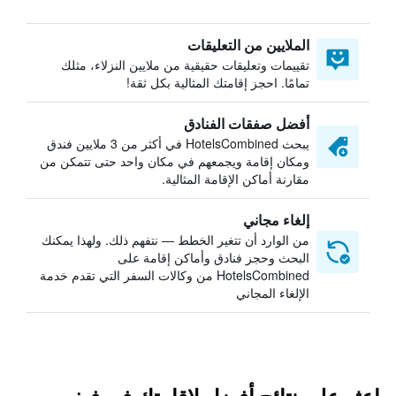
الملايين من التعليقات
تقييمات وتعليقات حقيقية من ملايين النزلاء، مثلك
تمامًا. احجز إقامتك المثالية بكل ثقة!
أفضل صفقات الفنادق
يبحث HotelsCombined في أكثر من 3 ملايين فندق
ومكان إقامة ويجمعهم في مكان واحد حتى تتمكن من
مقارنة أماكن الإقامة المثالية.
إلغاء مجاني
من الوارد أن تتغير الخطط — نتفهم ذلك. ولهذا يمكنك
البحث وحجز فنادق وأماكن إقامة على
HotelsCombined من وكالات السفر التي تقدم خدمة
الإلغاء المجاني