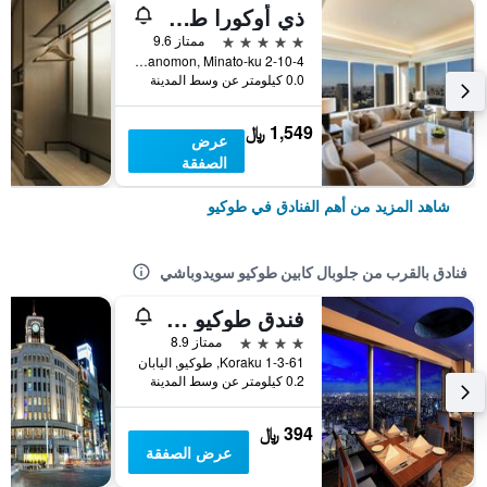
ذي أوكورا طوكيو
5 نجوم
ممتاز 9.6
2-10-4 Toranomon, Minato-ku, طوكيو, اليابان
0.0 كيلومتر عن وسط المدينة
1,549 ﷼
عرض
الصفقة
شاهد المزيد من أهم الفنادق في طوكيو
فنادق بالقرب من جلوبال كابين طوكيو سويدوباشي
فندق طوكيو دوم
4 نجوم
ممتاز 8.9
1-3-61 Koraku, طوكيو, اليابان
0.2 كيلومتر عن وسط المدينة
394 ﷼
عرض الصفقة