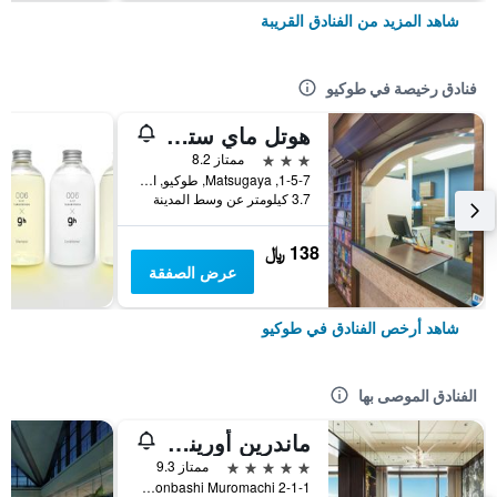
شاهد المزيد من الفنادق القريبة
فنادق رخيصة في طوكيو
هوتل ماي ستايز أوينو إناريتشو
3 نجوم
ممتاز 8.2
1-5-7, Matsugaya, طوكيو, اليابان
3.7 كيلومتر عن وسط المدينة
138 ﷼
عرض الصفقة
شاهد أرخص الفنادق في طوكيو
الفنادق الموصى بها
ماندرين أورينتال، طوكيو
5 نجوم
ممتاز 9.3
2-1-1 Nihonbashi Muromachi, طوكيو, اليابان