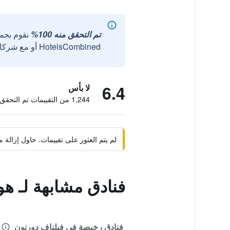
تم التحقق منه 100%
نقوم بجم
HotelsCombined أو مع شركائنا الخارجيين الموثوقين.
6.4
لا بأس
1,244 من التقييمات تم التحقق منها
لم يتم العثور على تقييمات. حاول إزال
فنادق مشابهة لـ هوتل إف 1 بوردو سود فيل
فنادق رخيصة في فيلناف دورنون