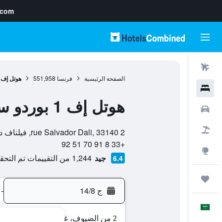
.com
رحلات طيران
الصفحة الرئيسية
فرنسا
551,958
هوتل إف 1 بوردو سود فيليناف دورنون هو
فنادق
هوتل إف 1 بوردو سود فيليناف دورنون هوتل
سيارات
0 نجمة
حزم العروض
2 rue Salvador Dali, 33140, فيلناف دورنون, إقليم جيروند, فرنسا
+33 8 91 70 51 92
استكشاف
جيد
1,244 من التقييمات تم التحقق منها
6.4
رحلات
ج 14/8
-
العَرَبِيَّة
2 من الضيوف، غرفة واحدة