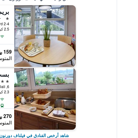
نجمة 
ج
2.5 كيلومتر عن وسط المدينة
159 ﷼
المتوس
بست
2 نجمتين
2.3 كيلومتر عن وسط المدينة
270 ﷼
المتوس
شاهد أرخص الفنادق في فيلناف دورنون