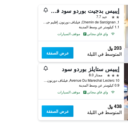
إيبيس بدجيت بوردو سود فيليناف د ورنون
2 نجمتين
جيد 7.7
1, Chemin de Sarcignan, فيلناف دورنون, إقليم جيروند, فرنسا
1.1 كيلومتر عن وسط المدينة
واي فاي مجاني
موقف السيارات
203 ﷼
عرض الصفقة
المتوسط في الليلة
إيبيس ستايلز بوردو سود
3 نجوم
ممتاز 8.0
10 Avenue Du Marechal Leclerc, فيلناف دورنون, إقليم جيروند, فرنسا
0.9 كيلومتر عن وسط المدينة
واي فاي مجاني
موقف السيارات
438 ﷼
عرض الصفقة
المتوسط في الليلة