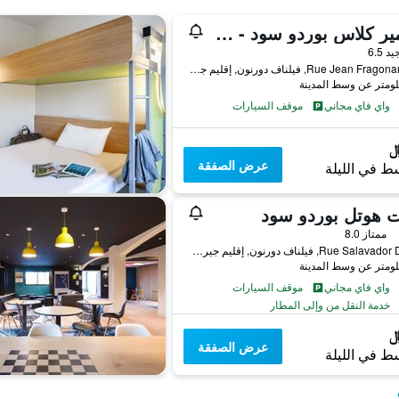
بريمير كلاس بوردو سود - فيلنيف دي أورنون
واحدة
يد 6.5
2-4 Rue Jean Fragonard, فيلناف دورنون, إقليم جيروند, فرنسا
واي فاي مجاني
موقف السيارات
عرض الصفقة
ط في الليلة
 هوتل بوردو سود
ممتاز 8.0
6, Rue Salavador Dali, فيلناف دورنون, إقليم جيروند, فرنسا
واي فاي مجاني
موقف السيارات
خدمة النقل من وإلى المطار
عرض الصفقة
ط في الليلة