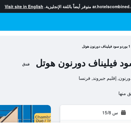
ar.hotelscombined
متوفر أيضاً باللغة الإنجليزية.
Visit site in English
تل
فندق
س 15/8