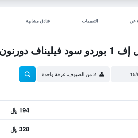
 عن
التقييمات
فنادق مشابهة
دورنون هوتل
2 من الضيوف، غرفة واحدة
194 ﷼
328 ﷼