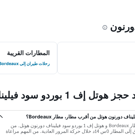
ورنون
المطارات القريبة
رحلات طيران إلى Bordeaux
بوردو سود فيليناف دورنون هوتل
هناك 18.1 كم ميلاً بين أقرب مطار، مطار Bordeaux و هوتل إف 1 بوردو سود فيليناف دورنون هوتل. من
المفترض أن تستغرق القيادة من الفندق إلى المطار 0س 14د خلال حركة المرور العادية. من المهم مراعاة