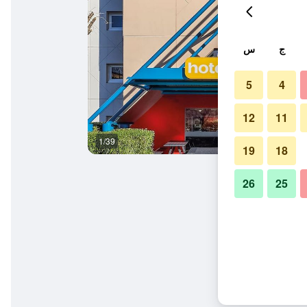
ج
س
5
4
12
11
1/39
غرفة نوم
19
18
26
25