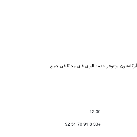
hotelf1 Bordeaux Sud Villena" في Villenave d'Ornon على بعد 6 كم من بوردو و49 كم من أركاتشون. وتتوفر خدمة الواي فاي مجانًا في جميع
12:00
+33 8 91 70 51 92