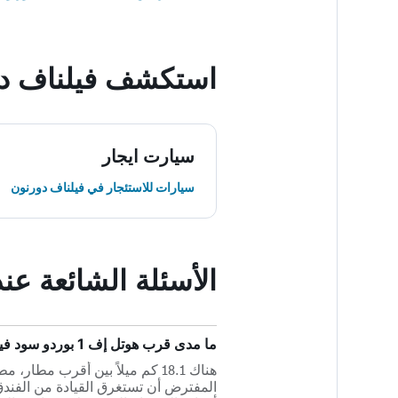
استكشف فيلناف د
سيارت ايجار
سيارات للاستئجار في فيلناف دورنون
الأسئلة الشائعة عند حجز هوتل إف 1 
ما مدى قرب هوتل إف 1 بوردو سود فيليناف دورنون هوتل من أقرب مطار، مطار Bordeaux؟