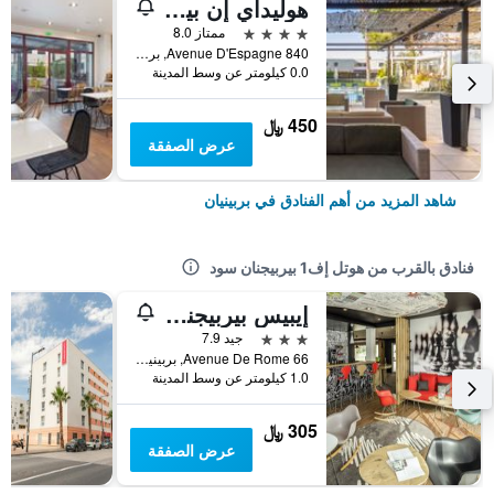
هوليداي إن بير يجٕي بآٔباي آيتش جي
4 نجوم
ممتاز 8.0
840 Avenue D'Espagne, بربينيان, إقليم البرانيس الشرقية, فرنسا
0.0 كيلومتر عن وسط المدينة
450 ﷼
عرض الصفقة
شاهد المزيد من أهم الفنادق في بربينيان
فنادق بالقرب من هوتل إف1 بيربيجنان سود
إيبيس بيربيجنان سود سانت تشارلز
3 نجوم
جيد 7.9
66 Avenue De Rome, بربينيان, إقليم البرانيس الشرقية, فرنسا
1.0 كيلومتر عن وسط المدينة
305 ﷼
عرض الصفقة