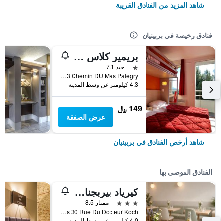
شاهد المزيد من الفنادق القريبة
فنادق رخيصة في بربينيان
بريمير كلاس بيربيجنان سود
نجمة واحدة
جيد 7.1
Mas Bon Secours 313 Chemin DU Mas Palegry, بربينيان, إقليم البرانيس الشرقية, فرنسا
4.3 كيلومتر عن وسط المدينة
149 ﷼
عرض الصفقة
شاهد أرخص الفنادق في بربينيان
الفنادق الموصى بها
كيرياد بيربجنان صود
3 نجوم
ممتاز 8.5
Domaine Du Bois Des Pins 30 Rue Du Docteur Koch, بربينيان, إقليم البرانيس الشرقية, فرنسا
4.0 كيلومتر عن وسط المدينة