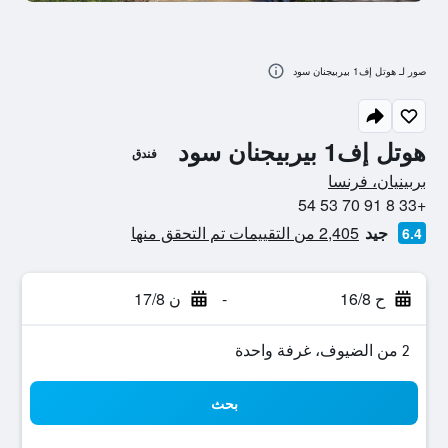
صور لـ هوتل إف1 بيربيجنان سود
هوتل إف1 بيربيجنان سود
فندق
0 نجمة
بربينيان، فرنسا
+33 8 91 70 53 54
جيد
2,405 من التقييمات تم التحقق منها
6.4
ح 16/8
-
ن 17/8
2 من الضيوف، غرفة واحدة
بحث