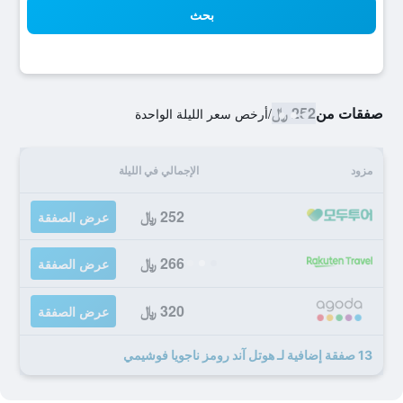
بحث
صفقات من
252 ﷼
/
أرخص سعر الليلة الواحدة
مزود
الإجمالي في الليلة
252 ﷼
عرض الصفقة
266 ﷼
عرض الصفقة
320 ﷼
عرض الصفقة
13 صفقة إضافية لـ هوتل آند رومز ناجويا فوشيمي