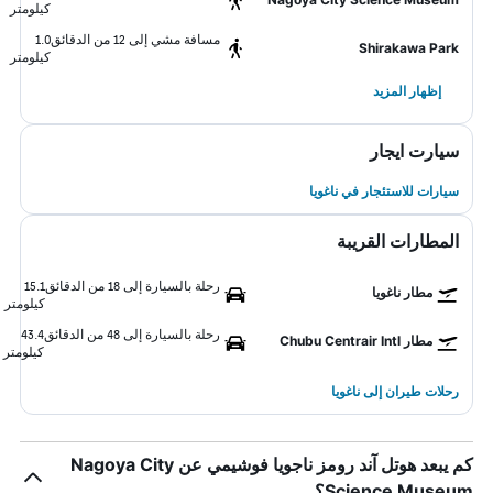
كيلومتر
مسافة مشي إلى 12 من الدقائق
1.0
Shirakawa Park
كيلومتر
إظهار المزيد
سيارت ايجار
سيارات للاستئجار في ناغويا
المطارات القريبة
رحلة بالسيارة إلى 18 من الدقائق
15.1
مطار ناغويا
كيلومتر
رحلة بالسيارة إلى 48 من الدقائق
43.4
مطار Chubu Centrair Intl
كيلومتر
رحلات طيران إلى ناغويا
كم يبعد هوتل آند رومز ناجويا فوشيمي عن Nagoya City
Science Museum؟