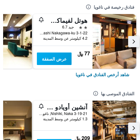
فنادق رخيصة في ناغويا
هوتل لفيماكس ناجويا
2 نجمتين
جيد 6.7
3-1-22 Otobashi Nakagawa-ku, ناغويا, اليابان
4.2 كيلومتر عن وسط المدينة
77 ﷼
عرض الصفقة
شاهد أرخص الفنادق في ناغويا
الفنادق الموصى بها
آنشين أويادو وومان آند مان ناجويا
3-19-21 Nishiki, Naka, ناغويا, اليابان
1.3 كيلومتر عن وسط المدينة
209 ﷼