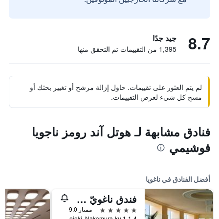
8.7
جيد جدًا
1,395 من التقييمات تم التحقق منها
لم يتم العثور على تقييمات. حاول إزالة مرشح أو تغيير بحثك أو
مسح كل شيء لعرض التقييمات.
فنادق مشابهة لـ هوتل آند رومز ناجويا
فوشيمي
أفضل الفنادق في ناغويا
فندق ناغويّ ماريوت أسوسيا
5 نجوم
ممتاز 9.0
1-1-4 Meieki, Nakamura-ku, ناغويا, اليابان