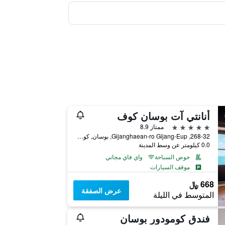
أنانتي آت بوسان كوف
5 نجوم
ممتاز 8.9
268-32, Gijanghaean-ro Gijang-Eup, بوسان, كوريا الجنوبية
0.0 كيلومتر عن وسط المدينة
حوض السباحة
واي فاي مجاني
موقف السيارات
668 ﷼
عرض الصفقة
المتوسط في الليلة
فندق كومودور بوسان