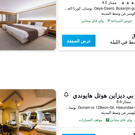
ممتاز 9.0
772, Gaya-Daero, Busanjin-gu, بوسان, كوريا الجنوبية
حوض السباحة
واي فاي مجاني
عرض الصفقة
ط في الليلة
بي ديزاين هوتل هايوندي
ممتاز 8.6
31 Gunam-ro 12Beon-Gil, Haeundae-gu, بوسان, كوريا الجنوبية
واي فاي مجاني
موقف السيارات