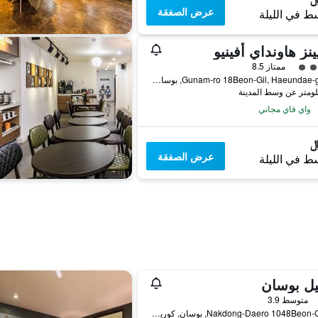
عرض الصفقة
ط في الليلة
ينز هاونداي أفينيو
فئة 4
ممتاز 8.5
30, Gunam-ro 18Beon-Gil, Haeundae-gu, بوسان, كوريا الجنوبية
واي فاي مجاني
عرض الصفقة
ط في الليلة
يل بوسان
فئة 2
متوسط 3.9
36, Nakdong-Daero 1048Beon-Gil, بوسان, كوريا الجنوبية