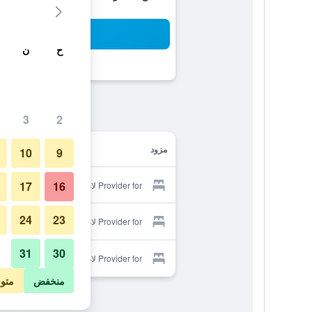
بح
ح
ن
3
2
مزود
10
9
17
16
Provider for لام ريزيدنس
24
23
Provider for لام ريزيدنس
31
30
Provider for لام ريزيدنس
منخفض
متو