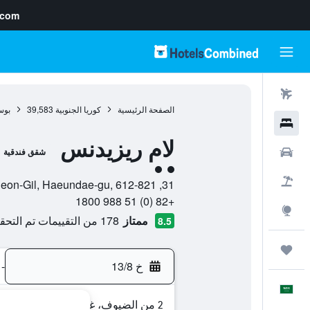
.com
رحلات طيران
الصفحة الرئيسية
كوريا الجنوبية
39,583
بوس
فنادق
لام ريزيدنس
سيارات
شقق فندقية
تقييم فئة 2
حزم العروض
31, Gunam-ro 8Beon-Gil, Haeundae-gu, 612-821, بوسان, Busan, كوريا الجنوبية
+82 (0) 51 988 1800
استكشاف
ممتاز
178 من التقييمات تم التحقق منها
8.5
رحلات
خ 13/8
-
العَرَبِيَّة
2 من الضيوف، غرفة واحدة