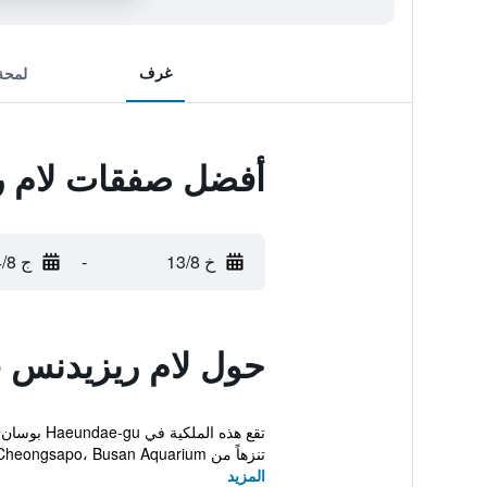
غرف
لمحة
أفضل صفقات لام 
خ 13/8
-
ج 14/8
حول لام ريزيدنس
تقع هذه ا
تنزهاً من Cheongsapo، Busan Aquarium وHaeundae ...
المزيد