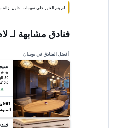
لم يتم العثور على تقييمات. حاول إزال
فنادق مشابهة لـ لا
أفضل الفنادق في بوسان
سيج
5 نجوم
30, Dalmaji-gil, بوسان, كوريا الجنوبية
0.0 كيلومتر عن وسط المدينة
981 ﷼
المتوس
فندق