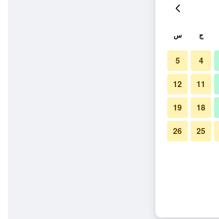
ج
س
5
4
12
11
19
18
26
25