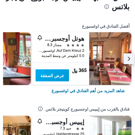
بلاتس
أفضل الفنادق في اوغسبورغ
هوتل أوجسبرجر هوف
4 نجوم
ممتاز 8.3
Auf Dem Kreuz 2, اوغسبورغ, بافاريا, ألمانيا
0.0 كيلومتر عن وسط المدينة
365 ﷼
عرض الصفقة
شاهد المزيد من أهم الفنادق في اوغسبورغ
فنادق بالقرب من إيبيس اوجسبورج كوينيجز بلاتس
إيبيس أوجسبرج هاوبتاهنوف
2 نجمتين
جيد 7.3
Halderstrasse 25, اوغسبورغ, بافاريا, ألمانيا