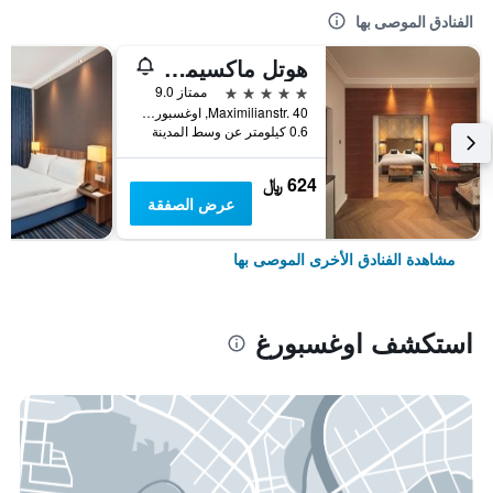
الفنادق الموصى بها
هوتل ماكسيميليانز
5 نجوم
ممتاز 9.0
Maximilianstr. 40, اوغسبورغ, بافاريا, ألمانيا
0.6 كيلومتر عن وسط المدينة
624 ﷼
عرض الصفقة
مشاهدة الفنادق الأخرى الموصى بها
استكشف اوغسبورغ