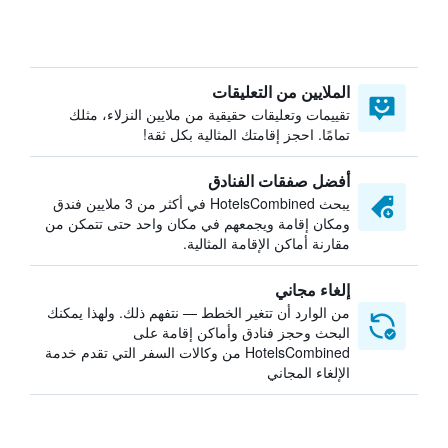
الملايين من التعليقات
تقييمات وتعليقات حقيقية من ملايين النزلاء، مثلك
تمامًا. احجز إقامتك المثالية بكل ثقة!
أفضل صفقات الفنادق
يبحث HotelsCombined في أكثر من 3 ملايين فندق
ومكان إقامة ويجمعهم في مكان واحد حتى تتمكن من
مقارنة أماكن الإقامة المثالية.
إلغاء مجاني
من الوارد أن تتغير الخطط — نتفهم ذلك. ولهذا يمكنك
البحث وحجز فنادق وأماكن إقامة على
HotelsCombined من وكالات السفر التي تقدم خدمة
الإلغاء المجاني